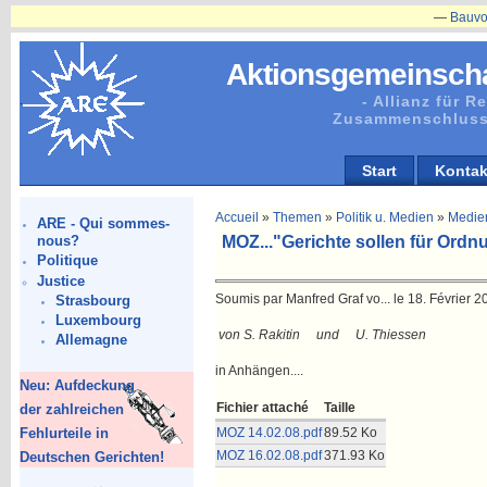
—
Bauvorhabe
Aktionsgemeinscha
- Allianz für 
Zusammenschluss
Start
Kontak
Accueil
»
Themen
»
Politik u. Medien
»
Medie
ARE - Qui sommes-
MOZ..."Gerichte sollen für Ord
nous?
Politique
Justice
Soumis par Manfred Graf vo... le 18. Février 2
Strasbourg
Luxembourg
von S. Rakitin und U. Thiessen
Allemagne
in Anhängen....
Neu: Aufdeckung
Fichier attaché
Taille
der zahlreichen
Fehlurteile in
MOZ 14.02.08.pdf
89.52 Ko
MOZ 16.02.08.pdf
371.93 Ko
Deutschen Gerichten!