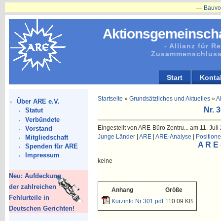
—
Bauvorhaben
Aktionsgemeinscha
- Allianz für 
Zusammenschluss
Start
Konta
Startseite
»
Grundsätzliches und Aktuelles
»
A
Über ARE e.V.
Nr. 
Statut
Verbündete
Eingestellt von ARE-Büro Zentru... am 11. Juli
Vorstand
Junge Länder
|
ARE
|
ARE-Analyse
|
Position
Mitgliedschaft
A R E 
Spenden für ARE
Impressum
keine
Neu: Aufdeckung
der zahlreichen
Anhang
Größe
Fehlurteile in
Kurzinfo Nr 301.pdf
110.09 KB
Deutschen Gerichten!