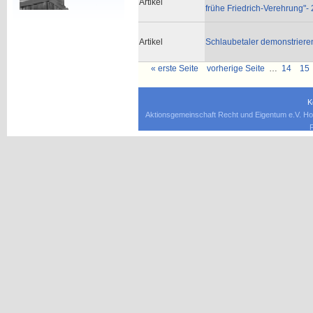
Artikel
frühe Friedrich-Verehrung"- 
Artikel
Schlaubetaler demonstriere
« erste Seite
vorherige Seite
…
14
15
K
Aktionsgemeinschaft Recht und Eigentum e.V. Ho