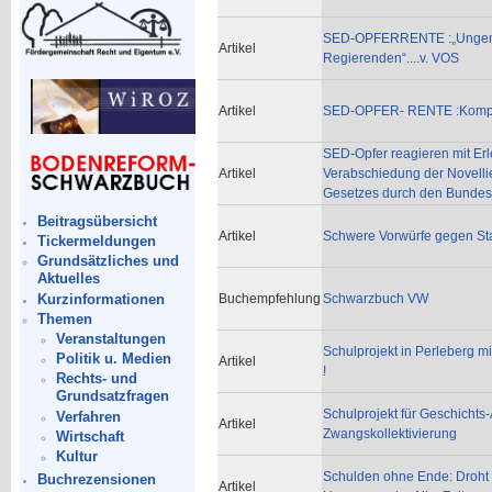
SED-OPFERRENTE :„Ungenü
Artikel
Regierenden“....v. VOS
Artikel
SED-OPFER- RENTE :Komprom
SED-Opfer reagieren mit Erl
Artikel
Verabschiedung der Novelli
Gesetzes durch den Bundes
Beitragsübersicht
Artikel
Schwere Vorwürfe gegen St
Tickermeldungen
Grundsätzliches und
Aktuelles
Kurzinformationen
Buchempfehlung
Schwarzbuch VW
Themen
Veranstaltungen
Schulprojekt in Perleberg mi
Politik u. Medien
Artikel
!
Rechts- und
Grundsatzfragen
Schulprojekt für Geschichts
Verfahren
Artikel
Zwangskollektivierung
Wirtschaft
Kultur
Schulden ohne Ende: Droht d
Buchrezensionen
Artikel