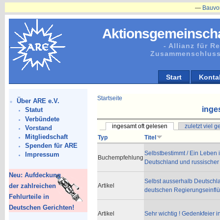
—
Bauvorhaben
Aktionsgemeinscha
- Allianz für 
Zusammenschluss
Start
Konta
Startseite
Über ARE e.V.
inge
Statut
Verbündete
ingesamt oft gelesen
zuletzt viel 
Vorstand
Mitgliedschaft
Typ
Titel
Spenden für ARE
Selbstbestimmt / Ein Leben
Impressum
Buchempfehlung
Deutschland und russischer 
Neu: Aufdeckung
Selbst ausserhalb Deutschla
der zahlreichen
Artikel
deutschen Regierungseinflü
Fehlurteile in
Deutschen Gerichten!
Artikel
Sehr wichtig ! Gedenkfeier 