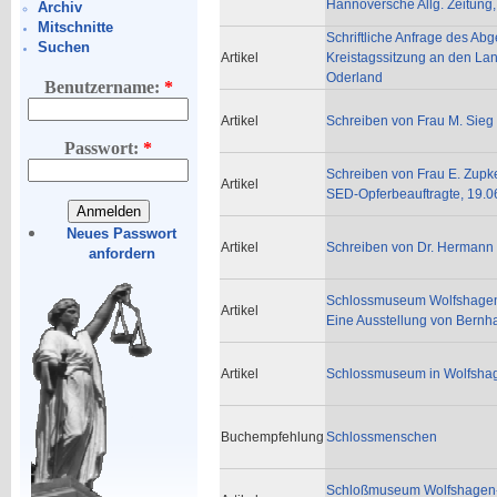
Hannoversche Allg. Zeitung,
Archiv
Mitschnitte
Schriftliche Anfrage des Ab
Suchen
Artikel
Kreistagssitzung an den Lan
Oderland
Benutzername:
*
Artikel
Schreiben von Frau M. Sieg
Passwort:
*
Schreiben von Frau E. Zupke
Artikel
SED-Opferbeauftragte, 19.0
Neues Passwort
Artikel
Schreiben von Dr. Hermann
anfordern
Schlossmuseum Wolfshagen/P
Artikel
Eine Ausstellung von Bernha
Artikel
Schlossmuseum in Wolfshag
Buchempfehlung
Schlossmenschen
Schloßmuseum Wolfshagen-Pri