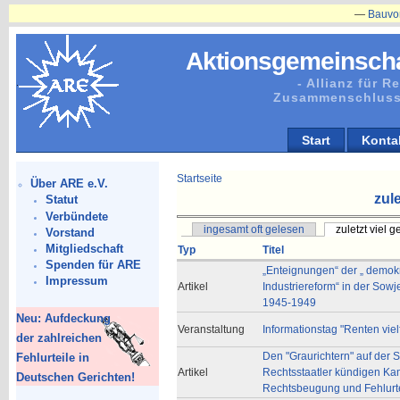
—
Bauvorhaben
Aktionsgemeinscha
- Allianz für 
Zusammenschluss
Start
Konta
Startseite
Über ARE e.V.
zule
Statut
Verbündete
ingesamt oft gelesen
zuletzt viel 
Vorstand
Mitgliedschaft
Typ
Titel
Spenden für ARE
„Enteignungen“ der „ demok
Impressum
Artikel
Industriereform“ in der Sow
1945-1949
Neu: Aufdeckung
Veranstaltung
Informationstag "Renten viel
der zahlreichen
Den "Graurichtern" auf der 
Fehlurteile in
Artikel
Rechtsstaatler kündigen K
Deutschen Gerichten!
Rechtsbeugung und Fehlurte