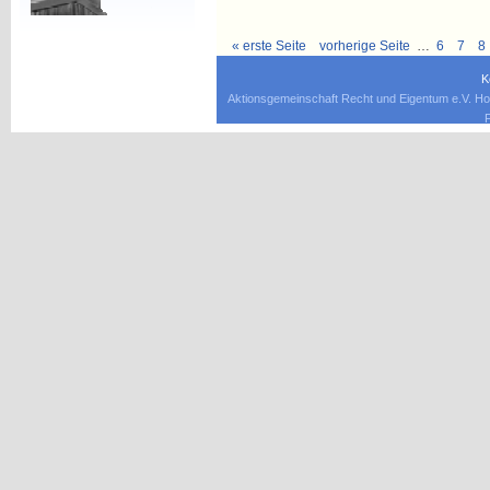
« erste Seite
vorherige Seite
…
6
7
8
K
Aktionsgemeinschaft Recht und Eigentum e.V. Ho