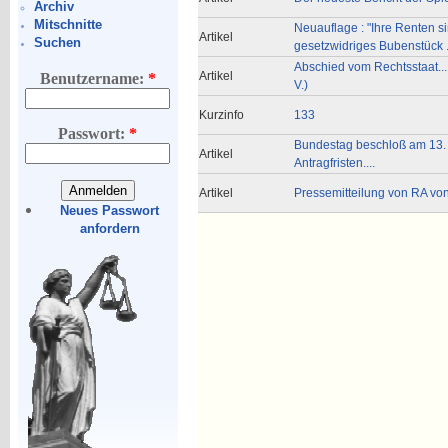
Archiv
Mitschnitte
Neuauflage : "Ihre Renten sin
Artikel
Suchen
gesetzwidriges Bubenstück ..
Abschied vom Rechtsstaat....
Artikel
Benutzername:
*
V.)
Kurzinfo
133
Passwort:
*
Bundestag beschloß am 13. 
Artikel
Antragfristen....
Artikel
Pressemitteilung von RA v
Neues Passwort
anfordern