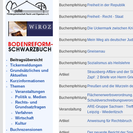
Buchempfehlung
Freiheit in der Republik
Buchempfehlung
Freiheit - Recht - Staat
Buchempfehlung
Die Uckermark zwischen Kr
Buchempfehlung
Mein Weg als deutscher Ju
Buchempfehlung
Gneisenau
Beitragsübersicht
Buchempfehlung
Sozialismus als Heilslehre
Tickermeldungen
Grundsätzliches und
Strausberg-Affäre und der
Artikel
Aktuelles
Zapf : 2 Briefe von Herrn Gr
Kurzinformationen
Themen
Buchempfehlung
Preußen und die Wurzeln de
Veranstaltungen
Flächenerwerbsverordnung.
Politik u. Medien
Buchempfehlung
Schuldverschreibungsvero
Rechts- und
ARE-Gruppe Sachsen : Treff
Grundsatzfragen
Veranstaltung
Leipzig - Wiederitzsch
Verfahren
Wirtschaft
Artikel
Anweisung für Rechtsbruch ...
Kultur
Buchrezensionen
Artikel
Der neueste Bericht der Spiege