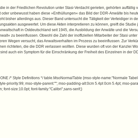
ie in der Friedlichen Revolution unter Stasi-Verdacht gerieten, gehörten auffällig 
st oder unbewusst haben diese »Enthüllungen« das Bild der DDR-Anwälte bis heute
ht bisher allerdings aus. Dieser Band untersucht die Tätigkeit der Verteidiger in 
gsakten ausgewertet. Um diese Akten interpretieren zu können, greift die Studie 
nwaltschaft in Ostdeutschland seit 1945, die Ausbildung der Anwälte und die Versu
walt« zu beeinflussen. Obwohl die Zahl der inoffiziellen Mitarbeiter der Stasi unt
eren Wegen versucht, das Anwaltsverhalten im Prozess zu beeinflussen. Zur Verkü
en richteten, die die DDR verlassen wollten. Diese wurden oft von der Kanzlei Wo
ind auch ein Symptom für die Einschränkung der Freiheit des Einzelnen in der D
NE /* Style Definitions */ table.MsoNormalTable {mso-style-name:"Normale Tabelle
yle-priority:99; mso-style-parent:""; mso-padding-alt:0cm 5.4pt 0cm 5.4pt; mso-p
ont-size:10.0pt; font-family:"Calibri",sans-serif;}