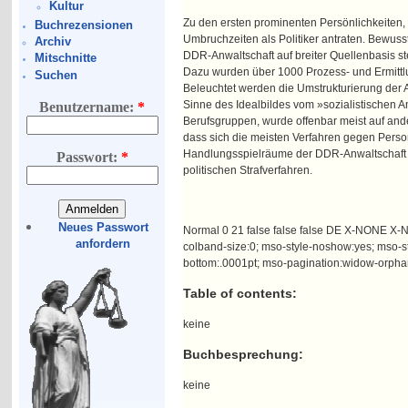
Kultur
Zu den ersten prominenten Persönlichkeiten, d
Buchrezensionen
Umbruchzeiten als Politiker antraten. Bewus
Archiv
DDR-Anwaltschaft auf breiter Quellenbasis ste
Mitschnitte
Dazu wurden über 1000 Prozess- und Ermittlun
Suchen
Beleuchtet werden die Umstrukturierung der A
Sinne des Idealbildes vom »sozialistischen An
Benutzername:
*
Berufsgruppen, wurde offenbar meist auf and
dass sich die meisten Verfahren gegen Person
Handlungsspielräume der DDR-Anwaltschaft s
Passwort:
*
politischen Strafverfahren.
Neues Passwort
Normal 0 21 false false false DE X-NONE X-NO
anfordern
colband-size:0; mso-style-noshow:yes; mso-st
bottom:.0001pt; mso-pagination:widow-orphan; f
Table of contents:
keine
Buchbesprechung:
keine