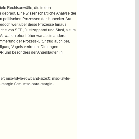
viele Rechtsanwälte, die in den
 geprägt. Eine wissenschaftliche Analyse der
den politischen Prozessen der Honecker-Ära.
jedoch weit über diese Prozesse hinaus.
che von SED, Justizapparat und Stasi, sie im
er Anwälten eher höher war als in anderen
mmerung der Prozesskultur trug auch bei,
lfgang Vogels vertreten. Die engen
DR und besonders der Angeklagten in
"; mso-tstyle-rowband-size:0; mso-tstyle-
ara-margin:0cm; mso-para-margin-