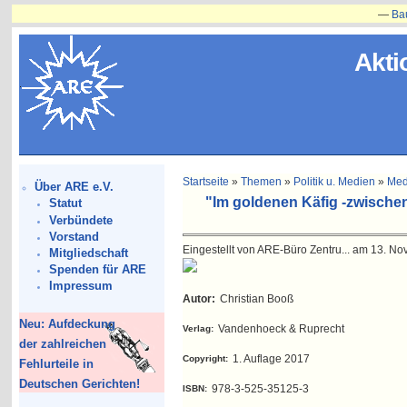
—
Bauvorha
Akti
Startseite
»
Themen
»
Politik u. Medien
»
Med
Über ARE e.V.
"Im goldenen Käfig -zwischen
Statut
Verbündete
Vorstand
Eingestellt von ARE-Büro Zentru... am 13. No
Mitgliedschaft
Spenden für ARE
Impressum
Autor:
Christian Booß
Neu: Aufdeckung
Vandenhoeck & Ruprecht
Verlag:
der zahlreichen
1. Auflage 2017
Copyright:
Fehlurteile in
Deutschen Gerichten!
978-3-525-35125-3
ISBN: