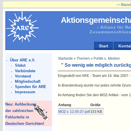
—
Bauvorhaben
Aktionsgemeinscha
- Allianz für 
Zusammenschluss
Start
Konta
Startseite
»
Themen
»
Politik u. Medien
Über ARE e.V.
" So wenig wie möglich zurückge
Statut
Verbündete
Eingestellt von ARE - Team am 16. Mai 2007 -
Vorstand
Mitgliedschaft
In Brandenburg wurde nur jedes zehnte Grun
Spenden für ARE
Impressum
Im Anhang finden Sie den MOZ-Artikel - vom 1
Neu: Aufdeckung
Anhang
Größe
der zahlreichen
MOZ v. 12.05.07.pdf
153 KB
Fehlurteile in
Deutschen Gerichten!