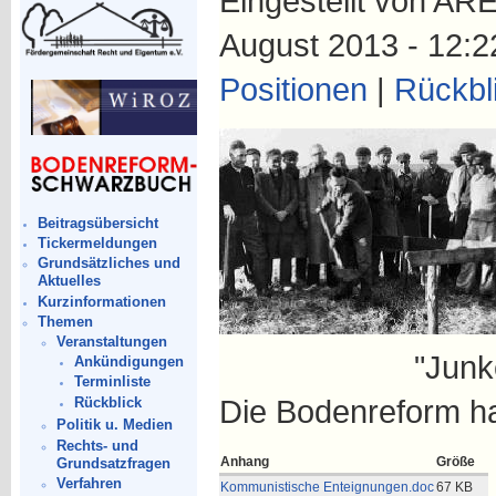
Eingestellt von ARE
August 2013 - 12:2
Positionen
|
Rückbl
Beitragsübersicht
Tickermeldungen
Grundsätzliches und
Aktuelles
Kurzinformationen
Themen
Veranstaltungen
"Junkerland 
Ankündigungen
Terminliste
Die Bodenreform hat
Rückblick
Politik u. Medien
Rechts- und
Anhang
Größe
Grundsatzfragen
Verfahren
Kommunistische Enteignungen.doc
67 KB