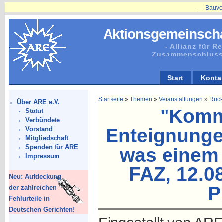
—
Bauvorhaben
Aktionsgemeinscha
- Allianz für 
Zusammenschluss
Start
Konta
Startseite
»
Themen
»
Veranstaltungen
»
Rück
Über ARE e.V.
"Komm
Statut
Verbündete
Enteignunge
Vorstand
Mitgliedschaft
Spenden für ARE
was einem 
Impressum
FAZ, 12.08
Neu: Aufdeckung
P
der zahlreichen
Fehlurteile in
Deutschen Gerichten!