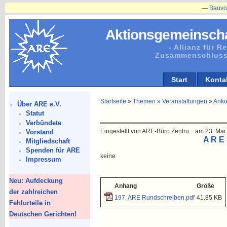
—
Bauvorhaben
Aktionsgemeinscha
- Allianz für 
Zusammenschluss
Start
Konta
Startseite
»
Themen
»
Veranstaltungen
»
Ankü
Über ARE e.V.
Statut
Verbündete
Eingestellt von ARE-Büro Zentru... am 23. Mai 
Vorstand
A R E 
Mitgliedschaft
Spenden für ARE
keine
Impressum
Neu: Aufdeckung
Anhang
Größe
der zahlreichen
197. ARE Rundschreiben.pdf
41.85 KB
Fehlurteile in
Deutschen Gerichten!