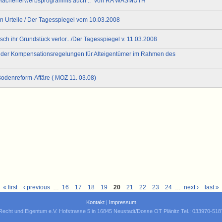
es Flächenerwerbsprogramms auch .." von RA WASMUTH
en Urteile / Der Tagesspiegel vom 10.03.2008
sch ihr Grundstück verlor.../Der Tagesspiegel v. 11.03.2008
 der Kompensationsregelungen für Alteigentümer im Rahmen des
odenreform-Affäre ( MOZ 11. 03.08)
« first
‹ previous
…
16
17
18
19
20
21
22
23
24
…
next ›
last »
Kontakt
|
Impressum
Recht und Eigentum e.V. Hofstrasse 5 in 16845 Neustadt/Dosse OT Plänitz Tel.: 033970-51