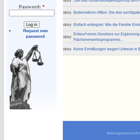
story
„Gilt das Ortsansässigkeitsprinzip d
Password:
*
story
Bodenreform-Affäre: Die drei wichtigst
story
Einfach enteignet: Wie die Familie Ermi
Request new
Entwurf eines Gesetzes zur Ergänzung
password
story
Flächenerwerbsprogramms...
story
Keine Ermittlungen wegen Untreue in B
Aktionsgemeinschaft 