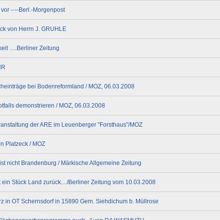
vor ----Berl.-Morgenpost
zeck von Herrn J. GRUHLE
t .....Berliner Zeitung
HR
cheinträge bei Bodenreformland / MOZ, 06.03.2008
tfalls demonstrieren / MOZ, 06.03.2008
overanstaltung der ARE im Leuenberger "Forsthaus"/MOZ
on Platzeck / MOZ
 ist nicht Brandenburg / Märkische Allgemeine Zeitung
 ein Stück Land zurück..../Berliner Zeitung vom 10.03.2008
z in OT Schernsdorf in 15890 Gem. Siehdichum b. Müllrose