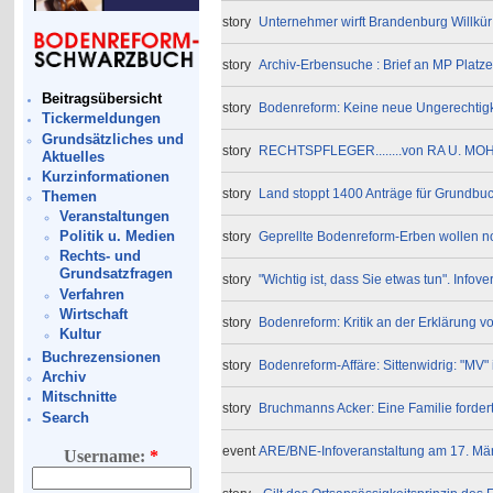
story
Unternehmer wirft Brandenburg Willkür 
story
Archiv-Erbensuche : Brief an MP Plat
Beitragsübersicht
story
Bodenreform: Keine neue Ungerechtigkei
Tickermeldungen
Grundsätzliches und
story
RECHTSPFLEGER........von RA U. MO
Aktuelles
Kurzinformationen
story
Land stoppt 1400 Anträge für Grundbu
Themen
Veranstaltungen
Politik u. Medien
story
Geprellte Bodenreform-Erben wollen no
Rechts- und
Grundsatzfragen
story
"Wichtig ist, dass Sie etwas tun". Inf
Verfahren
Wirtschaft
story
Bodenreform: Kritik an der Erklärung v
Kultur
Buchrezensionen
story
Bodenreform-Affäre: Sittenwidrig: "MV"
Archiv
Mitschnitte
story
Bruchmanns Acker: Eine Familie fordert
Search
event
ARE/BNE-Infoveranstaltung am 17. Mär
Username:
*