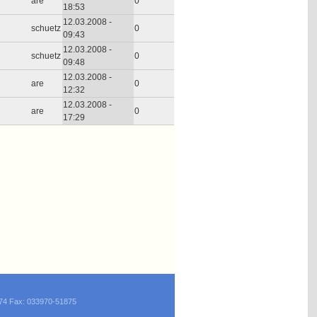
are
0
18:53
12.03.2008 -
schuetz
0
09:43
12.03.2008 -
schuetz
0
09:48
12.03.2008 -
are
0
12:32
12.03.2008 -
are
0
17:29
874 Fax: 033970-51875