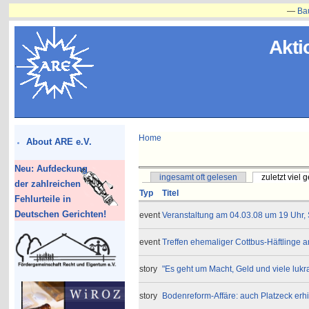
—
Bauvorha
Akti
Home
About ARE e.V.
Neu: Aufdeckung
ingesamt oft gelesen
zuletzt viel 
der zahlreichen
Typ
Titel
Fehlurteile in
Deutschen Gerichten!
event
Veranstaltung am 04.03.08 um 19 Uhr,
event
Treffen ehemaliger Cottbus-Häftlinge am
story
"Es geht um Macht, Geld und viele lukr
story
Bodenreform-Affäre: auch Platzeck erhi