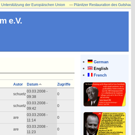
terstützung der Europäischen Union
—
Plänitzer Restauration des Gutshauses ers
m e.V.
German
English
French
Autor
Datum
Zugriffe
03.03.2008 -
schuetz
0
09:38
03.03.2008 -
schuetz
0
09:42
03.03.2008 -
are
0
11:14
03.03.2008 -
are
0
11:23