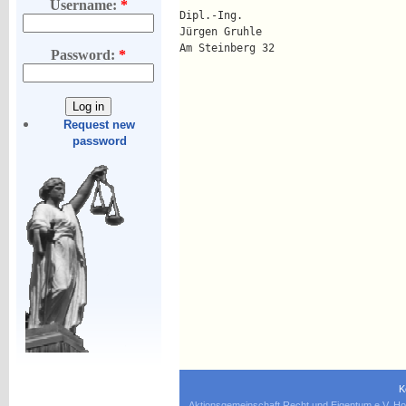
Username:
*
Dipl.-Ing.
Jürgen Gruhle
Am Steinberg 32
Password:
*
Request new
password
K
Aktionsgemeinschaft Recht und Eigentum e.V. Ho