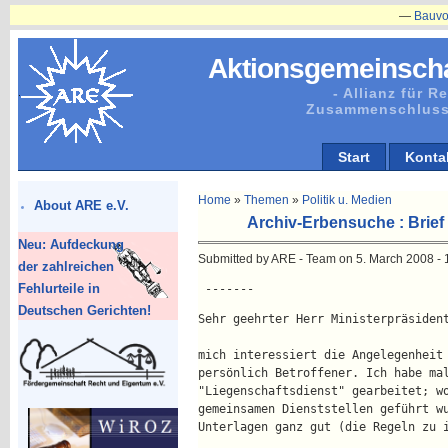
—
Bauvorhaben
Aktionsgemeinscha
- Allianz für 
Zusammenschluss
Start
Konta
Home
»
Themen
»
Politik u. Medien
About ARE e.V.
Archiv-Erbensuche : Brie
Neu: Aufdeckung
Submitted by ARE - Team on 5. March 2008 - 
der zahlreichen
Fehlurteile in
 -------
Deutschen Gerichten!
Sehr geehrter Herr Ministerpräsiden
mich interessiert die Angelegenheit
persönlich Betroffener. Ich habe ma
"Liegenschaftsdienst" gearbeitet; w
gemeinsamen Dienststellen geführt w
Unterlagen ganz gut (die Regeln zu 