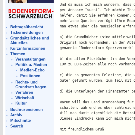
Und da muss ich mich wundern, dass 
per Annonce "sucht". Ich möchte Ihn
helfen, damit Sie erfahren können, 
mehrfache Quellen verfügt (Ihre Bea
man etwas über die Neusiedler erfah
Beitragsübersicht
Tickermeldungen
a) die Grundbücher (sind mittlerwei
Grundsätzliches und
Original noch vorhanden, in der Abt
Aktuelles
genannte "Bodenreform-Sperrvermerk"
Kurzinformationen
Themen
b) die alten Flurbücher (in den Ver
Veranstaltungen
EDV zu DDR-Zeiten alle noch vorhand
Politik u. Medien
Medien-Echo
c) die so genannten Feldrisse, die 
Positionen
Güter geführt wurden, zum Teil mit 
Rechts- und
Grundsatzfragen
d) die Unterlagen der Finanzämter b
Verfahren
Wirtschaft
Warum will das Land Brandenburg für
Kultur
schalten, während es über zahlreich
Buchrezensionen
Will man damit eigentlich die Betro
Archiv
Dieses Eindrucks kann ich mich nich
Mitschnitte
Search
Mit freundlichem Gruß