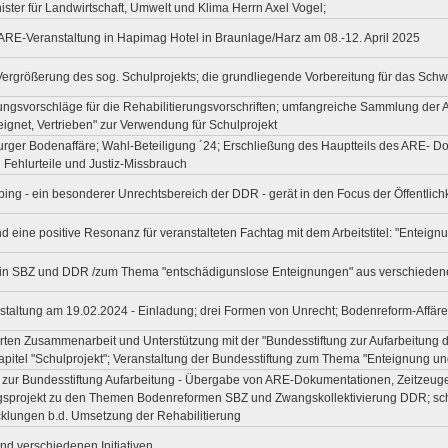
ster für Landwirtschaft, Umwelt und Klima Herrn Axel Vogel;
ARE-Veranstaltung in Hapimag Hotel in Braunlage/Harz am 08.-12. April 2025
Vergrößerung des sog. Schulprojekts; die grundliegende Vorbereitung für das Sch
ungsvorschläge für die Rehabilitierungsvorschriften; umfangreiche Sammlung der 
eignet, Vertrieben" zur Verwendung für Schulprojekt
rger Bodenaffäre; Wahl-Beteiligung ´24; Erschließung des Hauptteils des ARE- Do
n Fehlurteile und Justiz-Missbrauch
ng - ein besonderer Unrechtsbereich der DDR - gerät in den Focus der Öffentlichk
nd eine positive Resonanz für veranstalteten Fachtag mit dem Arbeitstitel: "Entei
 in SBZ und DDR /zum Thema "entschädigunslose Enteignungen" aus verschieden
taltung am 19.02.2024 - Einladung; drei Formen von Unrecht; Bodenreform-Affär
rten Zusammenarbeit und Unterstützung mit der "Bundesstiftung zur Aufarbeitung
pitel "Schulprojekt"; Veranstaltung der Bundesstiftung zum Thema "Enteignung u
g zur Bundesstiftung Aufarbeitung - Übergabe von ARE-Dokumentationen, Zeitzeug
ungsprojekt zu den Themen Bodenreformen SBZ und Zwangskollektivierung DDR
lungen b.d. Umsetzung der Rehabilitierung
 verschiedenen Initiativen