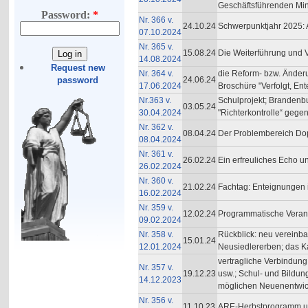
Geschäftsführenden Mini
Password:
*
Nr. 366 v.
24.10.24
Schwerpunktjahr 2025: 
07.10.2024
Nr. 365 v.
15.08.24
Die Weiterführung und 
14.08.2024
Request new
Nr. 364 v.
die Reform- bzw. Änder
24.06.24
password
17.06.2024
Broschüre "Verfolgt, Ent
Nr.363 v.
Schulprojekt; Brandenbu
03.05.24
30.04.2024
"Richterkontrolle“ gege
Nr. 362 v.
08.04.24
Der Problembereich Dopi
08.04.2024
Nr. 361 v.
26.02.24
Ein erfreuliches Echo u
26.02.2024
Nr. 360 v.
21.02.24
Fachtag: Enteignungen
16.02.2024
Nr. 359 v.
12.02.24
Programmatische Verans
09.02.2024
Nr. 358 v.
Rückblick: neu vereinba
15.01.24
12.01.2024
Neusiedlererben; das Ka
vertragliche Verbindun
Nr. 357 v.
19.12.23
usw.; Schul- und Bild
14.12.2023
möglichen Neuenentwick
Nr. 356 v.
11.10.23
ARE-Herbstprogramm und