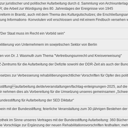
 zur juristischer und politischer Aufarbeitung durch d. Sammlung von Archivunterl
 die Arbeit zur Würdigung des 80. Jahrestages der Ereignisse von 1945
form in Branitz, auch mit dem Thema des Kulturgutschutzes; die Erschließungsarb
tung Informations- Konvoluten voll erschlossen und mit einem Findbuch versehen wo
"Der Staat muss im Recht ein Vorbild sein"
abilitierung von Unternehmern im sowjetischen Sektor von Berlin
en von Dr. J. Wasmuth zum Thema "Vertreibungsunrecht und Kreisverweisung"
Zentrums für die Aufarbeitung der Defizite sowohl der DDR-Zeit als auch der Bundesr
etzes zur Verbesserung rehabilitierungsrechtlicher Vorschriften für Opfer des poli
sstiftungaufarbeitung.de/de/veranstaltungen/fachtag-enteignungen-2025, auf di
 Wir nehmen dies als Vorbereitung für die Umsetzung unseres gemeinsamen „Sch
desstiftung für Aufarbeitung der SED Diktatur“
n mit der Bundesstiftung; feierliche Veranstaltung zum 30-jährigen Bestehen de
othek im Sinne unseres Vertrages mit der Bundesstiftung Aufarbeitung: 360 Büche
e Vorschläge zur Ergänzung der neuen Rehabilitationsvorschriften festhalten; m