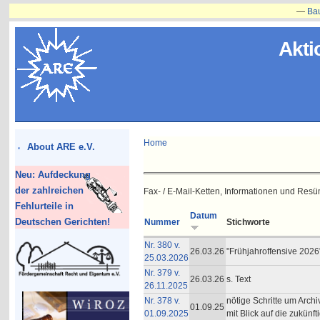
—
Bauvorha
Akti
Home
About ARE e.V.
Neu: Aufdeckung
der zahlreichen
Fax- / E-Mail-Ketten, Informationen und Res
Fehlurteile in
Datum
Deutschen Gerichten!
Nummer
Stichworte
Nr. 380 v.
26.03.26
"Frühjahroffensive 2026
25.03.2026
Nr. 379 v.
26.03.26
s. Text
26.11.2025
Nr. 378 v.
nötige Schritte um Arc
01.09.25
01.09.2025
mit Blick auf die zukünf