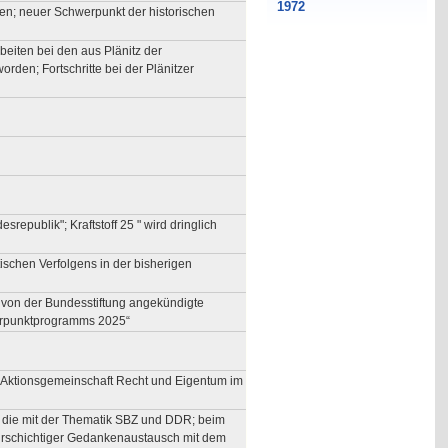
agen; neuer Schwerpunkt der historischen
eiten bei den aus Plänitz der
rden; Fortschritte bei der Plänitzer
epublik"; Kraftstoff 25 " wird dringlich
tischen Verfolgens in der bisherigen
e von der Bundesstiftung angekündigte
werpunktprogramms 2025“
r Aktionsgemeinschaft Recht und Eigentum im
r die mit der Thematik SBZ und DDR; beim
ehrschichtiger Gedankenaustausch mit dem