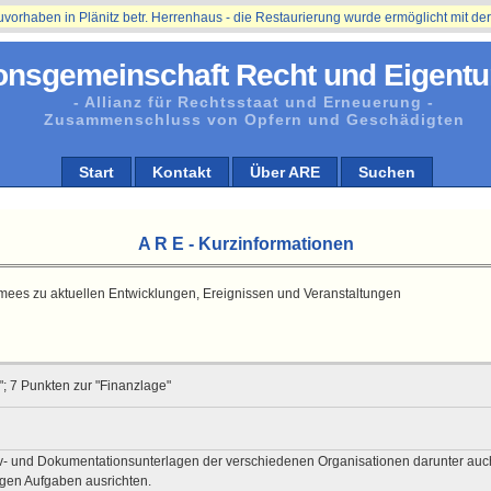
ben in Plänitz betr. Herrenhaus - die Restaurierung wurde ermöglicht mit der Unt
onsgemeinschaft Recht und Eigentu
- Allianz für Rechtsstaat und Erneuerung -
Zusammenschluss von Opfern und Geschädigten
Start
Kontakt
Über ARE
Suchen
A R E - Kurzinformationen
ümees zu aktuellen Entwicklungen, Ereignissen und Veranstaltungen
"; 7 Punkten zur "Finanzlage"
hiv- und Dokumentationsunterlagen der verschiedenen Organisationen darunter auc
tigen Aufgaben ausrichten.