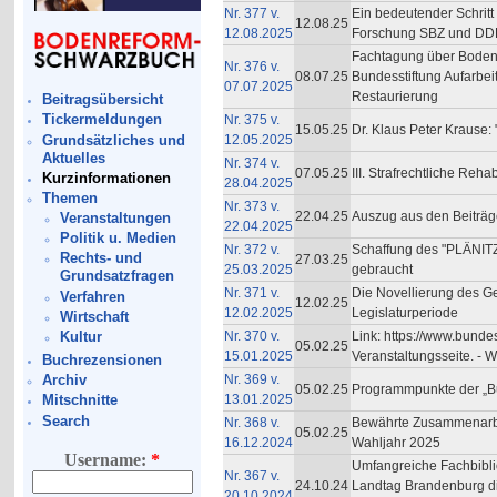
Nr. 377 v.
Ein bedeutender Schritt
12.08.25
12.08.2025
Forschung SBZ und DDR;
Fachtagung über Bodenre
Nr. 376 v.
08.07.25
Bundesstiftung Aufarbei
07.07.2025
Restaurierung
Beitragsübersicht
Tickermeldungen
Nr. 375 v.
15.05.25
Dr. Klaus Peter Krause: 
Grundsätzliches und
12.05.2025
Aktuelles
Nr. 374 v.
07.05.25
III. Strafrechtliche Reh
Kurzinformationen
28.04.2025
Themen
Nr. 373 v.
22.04.25
Auszug aus den Beiträg
Veranstaltungen
22.04.2025
Politik u. Medien
Nr. 372 v.
Schaffung des "PLÄNITZ-
Rechts- und
27.03.25
25.03.2025
gebraucht
Grundsatzfragen
Nr. 371 v.
Die Novellierung des Ges
Verfahren
12.02.25
12.02.2025
Legislaturperiode
Wirtschaft
Kultur
Nr. 370 v.
Link: https://www.bunde
05.02.25
15.01.2025
Veranstaltungsseite. -
Buchrezensionen
Nr. 369 v.
Archiv
05.02.25
Programmpunkte der „Bun
13.01.2025
Mitschnitte
Search
Nr. 368 v.
Bewährte Zusammenarbei
05.02.25
16.12.2024
Wahljahr 2025
Username:
*
Umfangreiche Fachbibli
Nr. 367 v.
24.10.24
Landtag Brandenburg di
20.10.2024