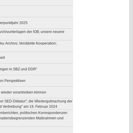
werpunktjahr 2025
Archivunterlagen der IOB; unsere neuere
ku-Archivs; Verstärkte Kooperation;
eit
gnungen in SBZ und DDR"
en Perspektiven
e wieder vorantreiben können
 der SED-Diktatur"; die Wiedergutmachung der
nd Vertreibung" am 19. Februar 2024
enberichten, politischen Korrespondenzen
; schadensbegrenzenden Maßnahmen und