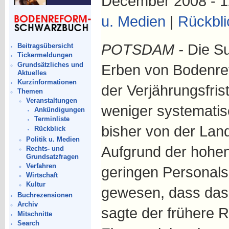
December 2008 - 1
u. Medien
|
Rückbli
POTSDAM -
Die Su
Beitragsübersicht
Tickermeldungen
Grundsätzliches und
Erben von Bodenref
Aktuelles
Kurzinformationen
der Verjährungsfris
Themen
Veranstaltungen
weniger systematis
Ankündigungen
Terminliste
bisher von der Lan
Rückblick
Politik u. Medien
Aufgrund der hohen
Rechts- und
Grundsatzfragen
Verfahren
geringen Personals
Wirtschaft
Kultur
gewesen, dass das Z
Buchrezensionen
Archiv
sagte der frühere R
Mitschnitte
Search