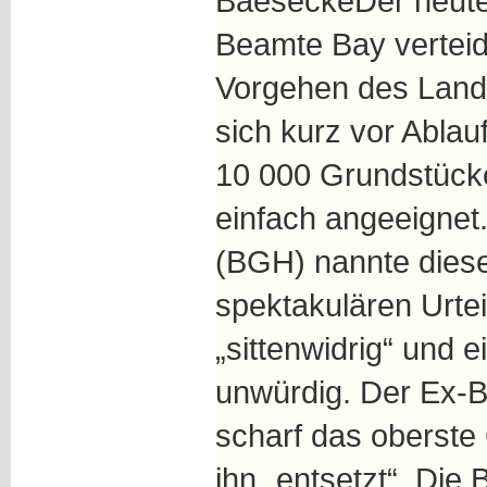
BaeseckeDer heute 
Beamte Bay verteid
Vorgehen des Land
sich kurz vor Ablau
10 000 Grundstück
einfach angeeignet
(BGH) nannte diese
spektakulären Urt
„sittenwidrig“ und 
unwürdig. Der Ex-Be
scharf das oberste 
ihn „entsetzt“. Die