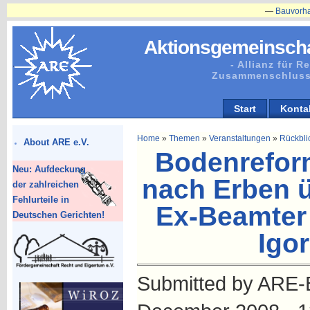
—
Bauvorhaben in P
Aktionsgemeinscha
- Allianz für 
Zusammenschluss
Start
Konta
Home
»
Themen
»
Veranstaltungen
»
Rückbli
About ARE e.V.
Bodenrefor
Neu: Aufdeckung
nach Erben ü
der zahlreichen
Fehlurteile in
Ex-Beamter
Deutschen Gerichten!
Igo
Submitted by ARE-B