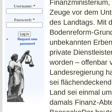
Finanzministerium, 
Username:
*
Zeuge vor dem Un
Password:
*
des Landtags. Mit 
Bodenreform-Grund
Request new
unbekannten Erben
password
private Dienstleist
worden – offenbar v
Landesregierung ha
sei flächendeckend
Land sei einmal um
damals Finanz-Abte