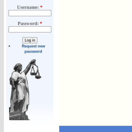
Username:
*
Password:
*
Request new
password