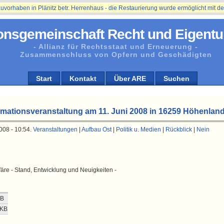
aben in Plänitz betr. Herrenhaus - die Restaurierung wurde ermöglicht mit der Un
onsgemeinschaft Recht und Eigentu
- Allianz für Rechtsstaat und Erneuerung -
Zusammenschluss von Opfern und Geschädigten
Start
Kontakt
Über ARE
Suchen
mationsveranstaltung am 11. Juni 2008 in 16259 Höhenlan
008 - 10:54.
Veranstaltungen
|
Aufbau Ost
|
Politik u. Medien
|
Rückblick
|
Nein
äre - Stand, Entwicklung und Neuigkeiten -
KB
 KB