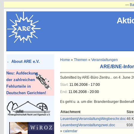
—
Bauvorh
Akti
Home
»
Themen
»
Veranstaltungen
About ARE e.V.
ARE/BNE-Infor
Neu: Aufdeckung
Submitted by ARE-Büro Zentru... on 4. June 2
der zahlreichen
Start:
11.06.2008 - 17:00
Fehlurteile in
End:
11.06.2008 - 20:00
Deutschen Gerichten!
Es geht u. a. um die: Brandenburger Bodenaff
Attachment
Size
LeuenbergVeranstaltungWegbeschr.doc
46 
LeuenbergVeranstaltungzwei.doc
938
»
calendar