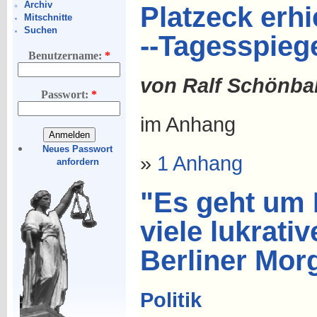
Archiv
Platzeck erhie
Mitschnitte
Suchen
--Tagesspieg
Benutzername:
*
von Ralf Schönbal
Passwort:
*
im Anhang
Neues Passwort
»
1 Anhang
anfordern
"Es geht um 
viele lukrati
Berliner Mor
Politik