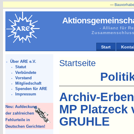
—
Bauvorhaben in Plän
Aktionsgemeinscha
- Allianz für 
Zusammenschluss
Start
Konta
Startseite
Über ARE e.V.
Statut
Verbündete
Politi
Vorstand
Mitgliedschaft
Spenden für ARE
Archiv-Erben
Impressum
MP Platzeck 
Neu: Aufdeckung
der zahlreichen
GRUHLE
Fehlurteile in
Deutschen Gerichten!