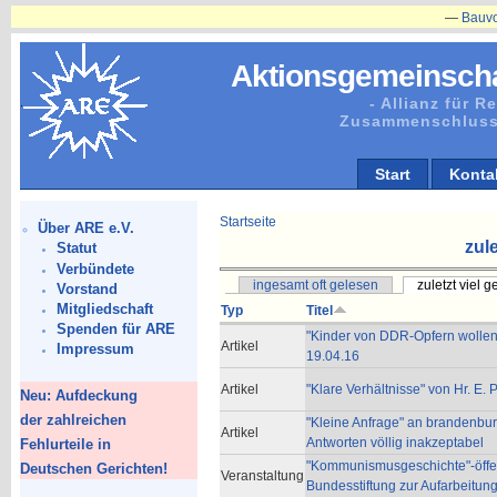
—
Bauvorhabe
Aktionsgemeinscha
- Allianz für 
Zusammenschluss
Start
Konta
Startseite
Über ARE e.V.
zule
Statut
Verbündete
ingesamt oft gelesen
zuletzt viel 
Vorstand
Mitgliedschaft
Typ
Titel
Spenden für ARE
"Kinder von DDR-Opfern wollen v
Artikel
Impressum
19.04.16
Artikel
"Klare Verhältnisse" von Hr. E. 
Neu: Aufdeckung
der zahlreichen
"Kleine Anfrage" an brandenbu
Artikel
Antworten völlig inakzeptabel
Fehlurteile in
"Kommunismusgeschichte"-öffent
Deutschen Gerichten!
Veranstaltung
Bundesstiftung zur Aufarbeitun