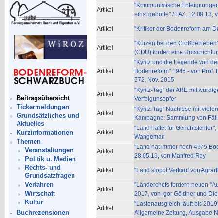
"Kommunistische Enteignungen
Artikel
einst gehörte" / FAZ, 12.08.13, v
Artikel
"Kritiker der Bodenreform am 
"Kürzen bei den Großbetrieben"
Artikel
(CDU) fordert eine Umschichtun
"Kyritz und die Legende von de
Artikel
Bodenreform" 1945 - von Prof. Dr
572, Nov. 2015
"Kyritz-Tag" der ARE mit würd
Artikel
Beitragsübersicht
Verfolgunsopfer
Tickermeldungen
"Kyritz-Tag" Nachlese mit viel
Artikel
Grundsätzliches und
Kampagne: Sammlung von Fälle
Aktuelles
"Land haftet für Gerichtsfehler"
Kurzinformationen
Artikel
Wangeman
Themen
"Land hat immer noch 4575 Bo
Veranstaltungen
Artikel
28.05.19, von Manfred Rey
Politik u. Medien
Rechts- und
Artikel
"Land stoppt Verkauf von Agrar
Grundsatzfragen
Verfahren
"Länderchefs fordern neuen "A
Artikel
Wirtschaft
2017, von Igor Göldner und Di
Kultur
"Lastenausgleich läuft bis 2019
Artikel
Buchrezensionen
Allgemeine Zeitung, Ausgabe N