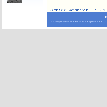
« erste Seite
vorherige Seite
…
7
8
9
K
Aktionsgemeinschaft Recht und Eigentum e.V. Ho