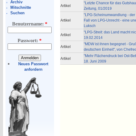
Archiv
"Letzte Chance für das Gutshau
Artikel
Mitschnitte
Zeitung, 01/2019
Suchen
"LPG-Scheinumwandlung - der ge
Artikel
Fall von LPG-Unrecht - eine un
Benutzername:
*
Luksch
"LPG-Streit: das Land macht nic
Artikel
19.02.2014
Passwort:
*
"MDW ist ihnen begegnet - Gru
Artikel
deutschen Einheit", von Chefr
"Mehr Flächendruck bei Ost-Betr
Artikel
18. Juni 2009
Neues Passwort
anfordern