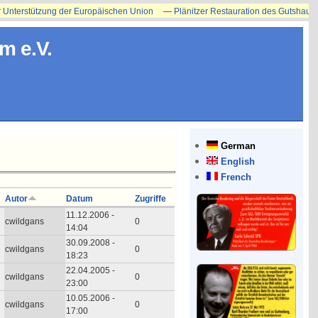
nterstützung der Europäischen Union
—
Plänitzer Restauration des Gutshauses er
m e.V.
German
English
French
Autor
Datum
Zugriffe
11.12.2006 -
cwildgans
0
14:04
30.09.2008 -
cwildgans
0
18:23
22.04.2005 -
cwildgans
0
23:00
10.05.2006 -
cwildgans
0
17:00