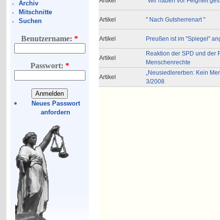
Artikel
"Wir haben vor Feigheit ges
Archiv
Mitschnitte
Artikel
" Nach Gutsherrenart "
Suchen
Benutzername:
*
Artikel
Preußen ist im "Spiegel" a
Reaktion der SPD und der R
Artikel
Menschenrechte
Passwort:
*
„Neusiedlererben: Kein Me
Artikel
3/2008
Neues Passwort
anfordern