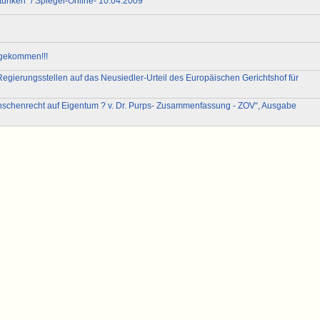
tunken" / Spiegel-Online- 10.04.2009
ngekommen!!!
egierungsstellen auf das Neusiedler-Urteil des Europäischen Gerichtshof für
nschenrecht auf Eigentum ? v. Dr. Purps- Zusammenfassung - ZOV“, Ausgabe