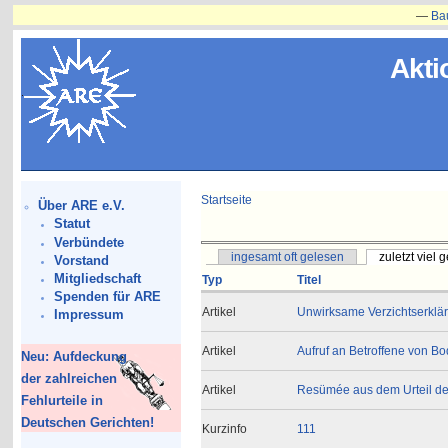
—
Bauvorh
Akti
Startseite
Über ARE e.V.
Statut
Verbündete
ingesamt oft gelesen
zuletzt viel 
Vorstand
Mitgliedschaft
Typ
Titel
Spenden für ARE
Artikel
Unwirksame Verzichtserklä
Impressum
Artikel
Aufruf an Betroffene von B
Neu: Aufdeckung
der zahlreichen
Artikel
Resümée aus dem Urteil de
Fehlurteile in
Deutschen Gerichten!
Kurzinfo
111