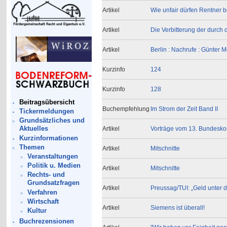
Artikel
Wie unfair dürfen Rentner 
Artikel
Die Verbitterung der durch d
Artikel
Berlin : Nachrufe : Günte
Kurzinfo
124
Kurzinfo
128
Beitragsübersicht
Buchempfehlung
Im Strom der Zeit Band II
Tickermeldungen
Grundsätzliches und
Aktuelles
Artikel
Vorträge vom 13. Bundeskon
Kurzinformationen
Themen
Artikel
Mitschnitte
Veranstaltungen
Politik u. Medien
Artikel
Mitschnitte
Rechts- und
Grundsatzfragen
Artikel
Preussag/TUI: „Geld unter 
Verfahren
Wirtschaft
Artikel
Siemens ist überall!
Kultur
Buchrezensionen