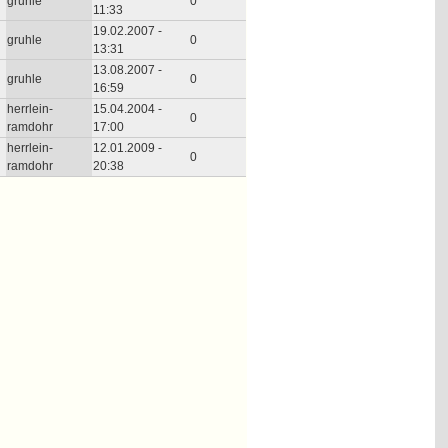
gruhle
0
11:33
19.02.2007 -
gruhle
0
13:31
13.08.2007 -
gruhle
0
16:59
herrlein-
15.04.2004 -
0
ramdohr
17:00
herrlein-
12.01.2009 -
0
ramdohr
20:38