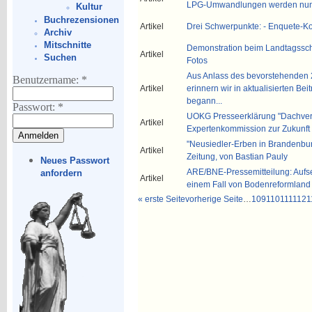
LPG-Umwandlungen werden nun d
Kultur
Buchrezensionen
Artikel
Drei Schwerpunkte: - Enquete-Ko
Archiv
Mitschnitte
Demonstration beim Landtagsschl
Artikel
Suchen
Fotos
Aus Anlass des bevorstehenden 2
Benutzername:
*
Artikel
erinnern wir in aktualisierten Bei
begann...
Passwort:
*
UOKG Presseerklärung "Dachver
Artikel
Expertenkommission zur Zukunft 
"Neusiedler-Erben in Brandenbur
Artikel
Zeitung, von Bastian Pauly
Neues Passwort
ARE/BNE-Pressemitteilung: Auf
anfordern
Artikel
einem Fall von Bodenreformland
« erste Seite
vorherige Seite
…
109
110
111
112
1