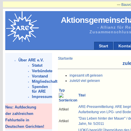
—
Bauvorhabe
Aktionsgemeinscha
- Allianz für 
Zusammenschluss
Start
Konta
Startseite
Über ARE e.V.
zule
Statut
Verbündete
ingesamt oft gelesen
Vorstand
zuletzt viel gelesen
Mitgliedschaft
Spenden
Typ
für ARE
Titel
Impressum
ARE-Pressemitteilung: ARE begr
Neu: Aufdeckung
Artikel
Aufarbeitung von LPG- und Bode
der zahlreichen
"Das Leben hinter der Mauer" / d
Fehlurteile in
Artikel
Jahn, Nr. 5/2011
Deutschen Gerichten!
UOKG begrüßt Überprüfung des 