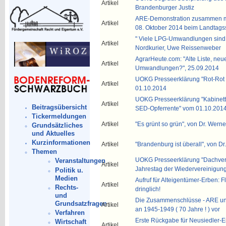
Artikel
Brandenburger Justiz
ARE-Demonstration zusammen mi
Artikel
08. Oktober 2014 beim Landtags
" Viele LPG-Umwandlungen sind 
Artikel
Nordkurier, Uwe Reissenweber
AgrarHeute.com: "Alte Liste, neu
Artikel
Umwandlungen?", 25.09.2014
UOKG Presseerklärung "Rot-Rot 
Artikel
01.10.2014
UOKG Presseerklärung "Kabinett
Artikel
Beitragsübersicht
SED-Opferrente" vom 01.10.201
Tickermeldungen
Artikel
"Es grünt so grün", von Dr. Wern
Grundsätzliches
und Aktuelles
Kurzinformationen
Artikel
"Brandenburg ist überall", von D
Themen
UOKG Presseerklärung "Dachve
Veranstaltungen
Artikel
Jahrestag der Wiedervereinigung
Politik u.
Medien
Aufruf für Alteigentümer-Erben: 
Artikel
Rechts-
dringlich!
und
Die Zusammenschlüsse - ARE un
Grundsatzfragen
Artikel
an 1945-1949 ( 70 Jahre ! ) vor
Verfahren
Erste Rückgabe für Neusiedler-E
Wirtschaft
Artikel