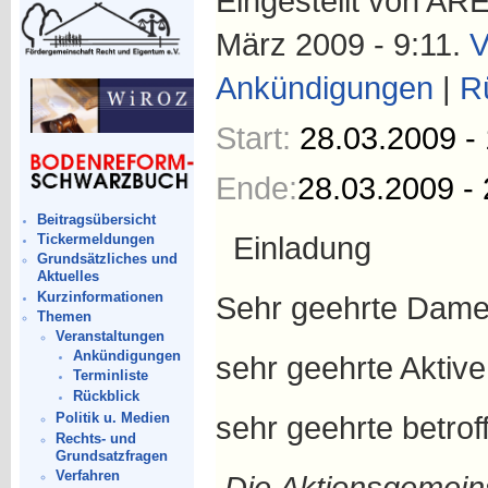
Eingestellt von ARE
März 2009 - 9:11.
V
Ankündigungen
|
R
Start:
28.03.2009 -
Ende:
28.03.2009 - 
Beitragsübersicht
Einladung
Tickermeldungen
Grundsätzliches und
Aktuelles
Kurzinformationen
Sehr geehrte Damen
Themen
Veranstaltungen
Ankündigungen
sehr geehrte Aktiv
Terminliste
Rückblick
sehr geehrte betro
Politik u. Medien
Rechts- und
Grundsatzfragen
Verfahren
Die Aktionsgemein