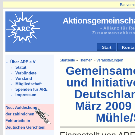
—
Bauvorhaben in Pl
Aktionsgemeinscha
- Allianz für 
Zusammenschluss
Start
Konta
Startseite
»
Themen
»
Veranstaltungen
Über ARE e.V.
Gemeinsame
Statut
Verbündete
und Initiat
Vorstand
Mitgliedschaft
Spenden für ARE
Deutschlan
Impressum
März 2009
Neu: Aufdeckung
Mühle/
der zahlreichen
Fehlurteile in
Deutschen Gerichten!