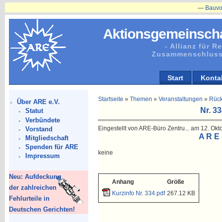
—
Bauvorhaben
Aktionsgemeinscha
- Allianz für 
Zusammenschluss
Start
Konta
Startseite
»
Themen
»
Veranstaltungen
»
Rück
Über ARE e.V.
Nr. 3
Statut
Verbündete
Eingestellt von ARE-Büro Zentru... am 12. Okt
Vorstand
A R E 
Mitgliedschaft
Spenden für ARE
keine
Impressum
Neu: Aufdeckung
Anhang
Größe
der zahlreichen
Kurzinfo Nr. 334.pdf
267.12 KB
Fehlurteile in
Deutschen Gerichten!