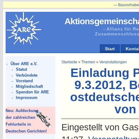
—
Bauvorhaben in Plänit
Aktionsgemeinscha
- Allianz für 
Zusammenschluss
Start
Konta
Startseite
»
Themen
»
Veranstaltungen
Über ARE e.V.
Einladung 
Statut
Verbündete
9.3.2012, B
Vorstand
Mitgliedschaft
Spenden für ARE
ostdeutsche
Impressum
von 
Neu: Aufdeckung
der zahlreichen
Fehlurteile in
Eingestellt von Gas
Deutschen Gerichten!