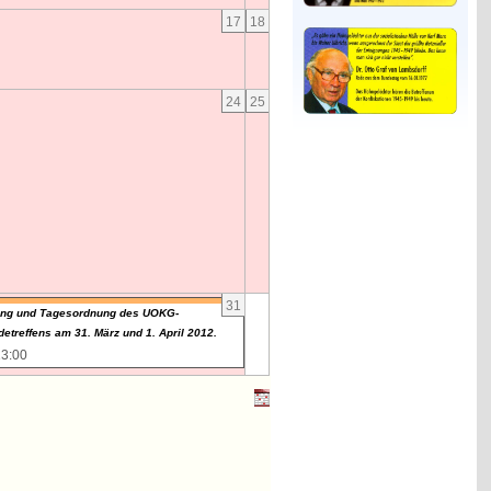
17
18
24
25
31
ung und Tagesordnung des UOKG-
etreffens am 31. März und 1. April 2012.
13:00