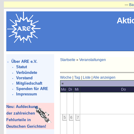
—
Bauvorh
Akti
Startseite
»
Veranstaltungen
Über ARE e.V.
Statut
Verbündete
Woche
|
Tag
|
Liste
|
Alle anzeigen
Vorstand
Mitgliedschaft
«
Spenden für ARE
Mo
Di
Mi
Do
Impressum
Neu: Aufdeckung
der zahlreichen
5
6
7
Fehlurteile in
Deutschen Gerichten!