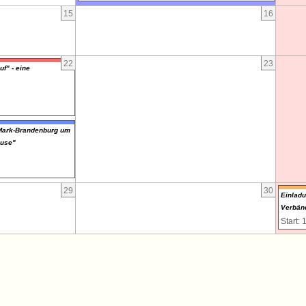
15
16
22
23
f" - eine
/Mark-Brandenburg um
ause"
29
30
Einlad
Verbänd
Start: 