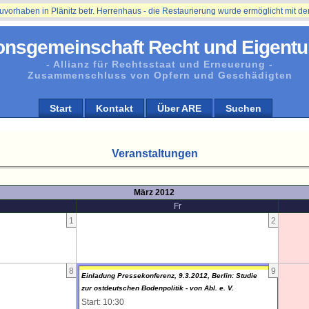
aben in Plänitz betr. Herrenhaus - die Restaurierung wurde ermöglicht mit der Un
onsgemeinschaft Recht und Eigentu
- Allianz für Rechtsstaat und Erneuerung -
Zusammenschluss von Opfern und Geschädigten
Start
Kontakt
Über ARE
Suchen
Veranstaltungen
März 2012
Fr
1
2
8
9
Einladung Pressekonferenz, 9.3.2012, Berlin: Studie
zur ostdeutschen Bodenpolitik - von Abl. e. V.
Start: 10:30