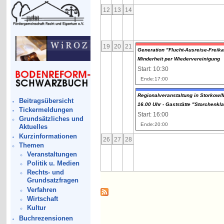
12
13
14
19
20
21
Generation "Flucht-Ausreise-Freikau
Minderheit per Wiedervereinigung
Start: 10:30
Ende:17:00
Regionalveranstaltung in Storkow
Beitragsübersicht
16.00 Uhr - Gaststätte "Storchenkl
Tickermeldungen
Start: 16:00
Grundsätzliches und
Ende:20:00
Aktuelles
Kurzinformationen
26
27
28
Themen
Veranstaltungen
Politik u. Medien
Rechts- und
Grundsatzfragen
Verfahren
Wirtschaft
Kultur
Buchrezensionen