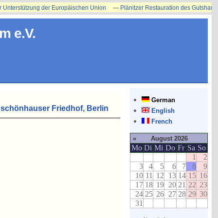
terstützung der Europäischen Union
—
Plänitzer Restauration des Gutshauses ers
m e.V.
German
schönhauser Friedhof, Berlin
English
French
«
August 2026
Mo
Di
Mi
Do
Fr
Sa
So
1
2
3
4
5
6
7
8
9
10
11
12
13
14
15
16
17
18
19
20
21
22
23
24
25
26
27
28
29
30
31