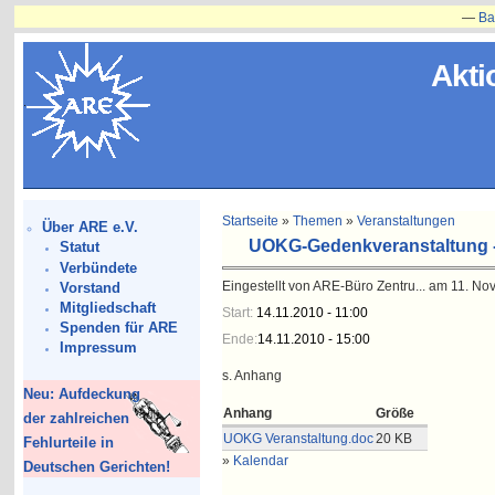
—
Bauvorha
Akti
Startseite
»
Themen
»
Veranstaltungen
Über ARE e.V.
UOKG-Gedenkveranstaltung - 
Statut
Verbündete
Eingestellt von ARE-Büro Zentru... am 11. No
Vorstand
Mitgliedschaft
Start:
14.11.2010 - 11:00
Spenden für ARE
Ende:
14.11.2010 - 15:00
Impressum
s. Anhang
Neu: Aufdeckung
Anhang
Größe
der zahlreichen
UOKG Veranstaltung.doc
20 KB
Fehlurteile in
»
Kalendar
Deutschen Gerichten!