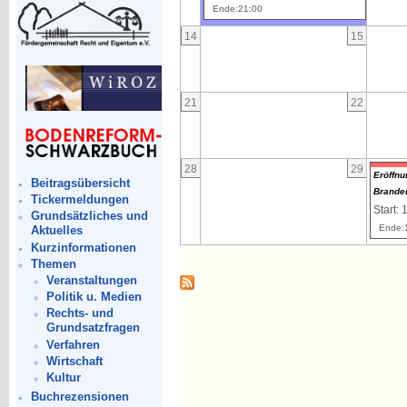
Ende:21:00
14
15
21
22
28
29
Eröffn
Beitragsübersicht
Brande
Tickermeldungen
Start: 
Grundsätzliches und
Ende:
Aktuelles
Kurzinformationen
Themen
Veranstaltungen
Politik u. Medien
Rechts- und
Grundsatzfragen
Verfahren
Wirtschaft
Kultur
Buchrezensionen