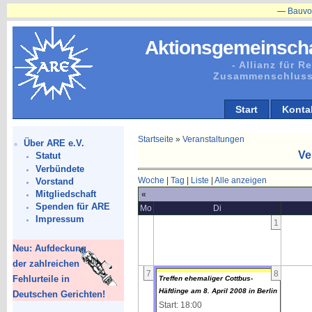
—
Bauvorhaben
Aktionsgemeinscha
- Allianz für 
Zusammenschluss
Start
Konta
Startseite
»
Veranstaltungen
Über ARE e.V.
Ve
Statut
Verbündete
Woche
|
Tag
|
Liste
|
Alle anzeigen
Vorstand
Mitgliedschaft
«
Spenden für ARE
Mo
Di
Impressum
1
Neu: Aufdeckung
der zahlreichen
7
8
Fehlurteile in
Treffen ehemaliger Cottbus-
Häftlinge am 8. April 2008 in Berlin
Deutschen Gerichten!
Start: 18:00