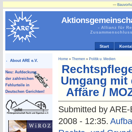
—
Bauvorhaben in Pl
Aktionsgemeinscha
- Allianz für 
Zusammenschluss
Start
Konta
Home
»
Themen
»
Politik u. Medien
About ARE e.V.
Rechtspflege
Neu: Aufdeckung
Umgang mit 
der zahlreichen
Fehlurteile in
Affäre / MO
Deutschen Gerichten!
Submitted by ARE-B
2008 - 12:35.
Aufba