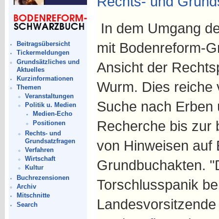
Rechts- und Grund
In dem Umgang de
mit Bodenreform-G
Beitragsübersicht
Tickermeldungen
Grundsätzliches und
Ansicht der Rechts
Aktuelles
Kurzinformationen
Wurm. Dies reiche 
Themen
Veranstaltungen
Suche nach Erben ü
Politik u. Medien
Medien-Echo
Recherche bis zur
Positionen
Rechts- und
Grundsatzfragen
von Hinweisen auf 
Verfahren
Wirtschaft
Grundbuchakten. "
Kultur
Buchrezensionen
Torschlusspanik bek
Archiv
Mitschnitte
Landesvorsitzende
Search