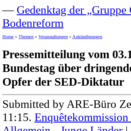
—
Gedenktag der „Gruppe C
Bodenreform
Home
»
Themen
»
Veranstaltungen
»
Ankündigungen
Pressemitteilung vom 03.
Bundestag über dringend
Opfer der SED-Diktatur
Submitted by ARE-Büro Zen
11:15.
Enquêtekommission
Allgemein - Junge Länder
|