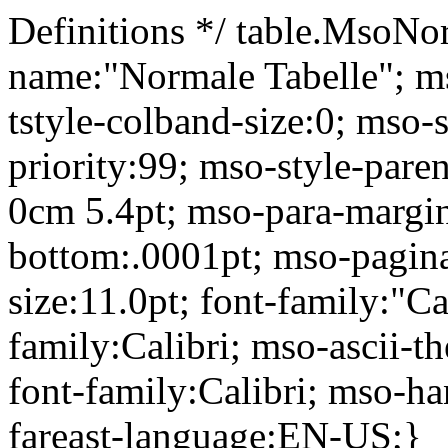
Definitions */ table.MsoNo
name:"Normale Tabelle"; ms
tstyle-colband-size:0; mso-
priority:99; mso-style-pare
0cm 5.4pt; mso-para-margi
bottom:.0001pt; mso-pagin
size:11.0pt; font-family:"Ca
family:Calibri; mso-ascii-t
font-family:Calibri; mso-ha
fareast-language:EN-US;}