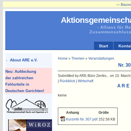
—
Bauvorhaben
Aktionsgemeinscha
- Allianz für 
Zusammenschluss
Start
Konta
Home
»
Themen
»
Veranstaltungen
About ARE e.V.
Nr. 3
Neu: Aufdeckung
Submitted by ARE-Büro Zentru... on 10. March
der zahlreichen
|
Rückblick
|
Wirtschaft
Fehlurteile in
A R E 
Deutschen Gerichten!
keine
Anhang
Größe
Kurzinfo Nr. 307.pdf
252.58 KB