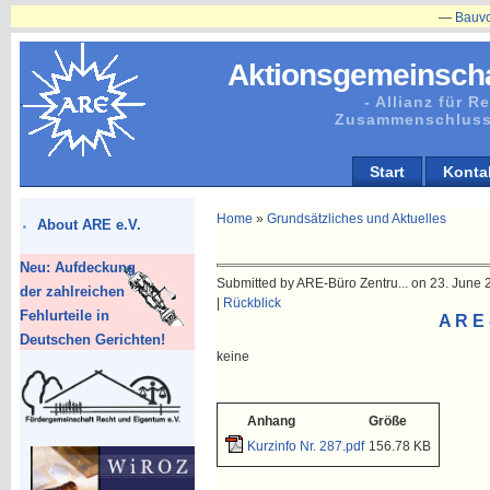
—
Bauvorhab
Aktionsgemeinscha
- Allianz für 
Zusammenschluss
Start
Konta
Home
»
Grundsätzliches und Aktuelles
About ARE e.V.
Neu: Aufdeckung
Submitted by ARE-Büro Zentru... on 23. June 2
der zahlreichen
|
Rückblick
Fehlurteile in
A R E 
Deutschen Gerichten!
keine
Anhang
Größe
Kurzinfo Nr. 287.pdf
156.78 KB