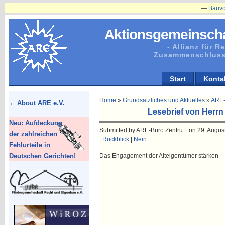
—
Bauvorhab
Aktionsgemeinscha
- Allianz für 
Zusammenschluss
Start
Konta
Home
»
Grundsätzliches und Aktuelles
»
ARE-
About ARE e.V.
Lesebrief von Herrn 
Neu: Aufdeckung
Submitted by ARE-Büro Zentru... on 29. August
der zahlreichen
|
Rückblick
|
Nein
Fehlurteile in
Deutschen Gerichten!
Das Engagement der Alteigentümer stärken