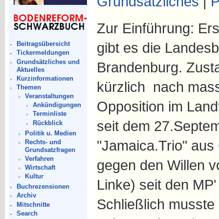
Grundsätzliches
|
P
Zur Einführung: Er
gibt es die Landesb
Beitragsübersicht
Tickermeldungen
Grundsätzliches und
Brandenburg. Zusta
Aktuelles
Kurzinformationen
kürzlich nach mas
Themen
Veranstaltungen
Opposition im Land
Ankündigungen
Terminliste
seit dem 27.Septem
Rückblick
Politik u. Medien
"Jamaica.Trio" au
Rechts- und
Grundsatzfragen
Verfahren
gegen den Willen v
Wirtschaft
Kultur
Linke) seit den MP'
Buchrezensionen
Archiv
Schließlich musste s
Mitschnitte
Search