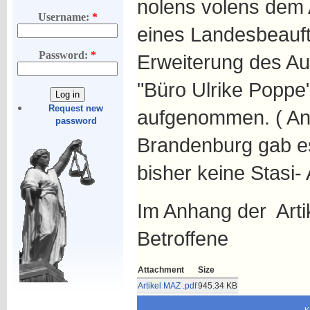
nolens volens dem
Username:
*
eines Landesbeauft
Password:
*
Erweiterung des Auf
"Büro Ulrike Poppe
Request new
aufgenommen. ( An
password
Brandenburg gab es
bisher keine Stasi- 
Im Anhang der Artik
Betroffene
Attachment
Size
Artikel MAZ .pdf
945.34 KB
K