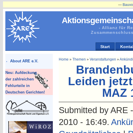
—
Bauvorhaben
Aktionsgemeinscha
- Allianz für 
Zusammenschluss
Start
Konta
Home
»
Themen
»
Veranstaltungen
»
Ankünd
About ARE e.V.
Brandenbu
Neu: Aufdeckung
Leiden jetzt
der zahlreichen
Fehlurteile in
MAZ 
Deutschen Gerichten!
Submitted by ARE -
2010 - 16:49.
Ankü