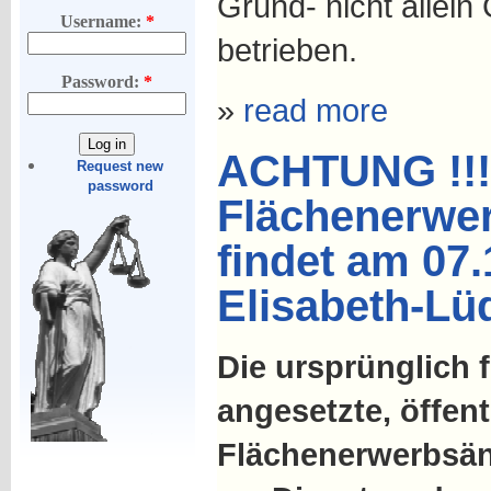
Grund- nicht allei
Username:
*
betrieben.
Password:
*
»
read more
ACHTUNG !!!
Request new
password
Flächenerwe
findet am 07.
Elisabeth-Lüd
Die ursprünglich 
angesetzte, öffen
Flächenerwerbsän