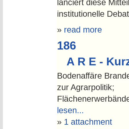
lanciert diese Mittei
institutionelle Deba
»
read more
186
A R E - Kur
Bodenaffäre Brand
zur Agrarpolitik;
Flächenerwerbänd
lesen...
»
1 attachment