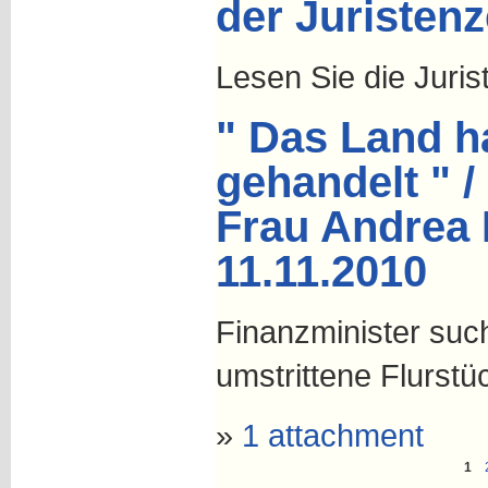
der Juristenz
Lesen Sie die Juris
" Das Land h
gehandelt " /
Frau Andrea 
11.11.2010
Finanzminister suc
umstrittene Flurstü
»
1 attachment
1