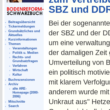
SBZ und DDR 
Bei der sogenannte
Beitragsübersicht
Tickermeldungen
der SBZ und der DD
Grundsätzliches und
Aktuelles
Kurzinformationen
um eine verwaltung
Themen
Veranstaltungen
der damaligen Zeit 
Politik u. Medien
Rechts- und
Umverteilung von 
Grundsatzfragen
Verfahren
ein politisch motiv
Wirtschaft
Kultur
Buchrezensionen
mit klarem Verfolgu
Archiv
alte ARE-
anderem wurde mit 
Homepage (2000-
2006)
Unkraut aus" Hetze
Mitschnitte
Search