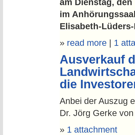
am Dienstag, den 
im Anhörungss
aa
Elisabeth-Lüders-
»
read more
|
1 att
Ausverkauf d
Landwirtschaf
die Investor
Anbei der Auszug 
Dr. Jörg Gerke von
»
1 attachment