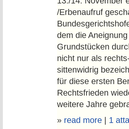
13./14. November e
/Erbenaufruf gescha
Bundesgerichtshofe
dem die Aneignung
Grundstücken durc
nicht nur als recht
sittenwidrig bezeic
für diese ersten B
Rechtsfrieden wiede
weitere Jahre gebr
»
read more
|
1 att