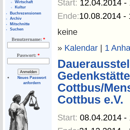
Start:
12.04.2014 -
Wirtschaft
Kultur
Ende:
10.08.2014 - 
Buchrezensionen
Archiv
Mitschnitte
Suchen
keine
Benutzername:
*
»
Kalendar
|
1 Anh
Passwort:
*
Dauerausstel
Gedenkstätt
Neues Passwort
anfordern
Cottbus/Men
Cottbus e.V.
Start:
08.04.2014 -