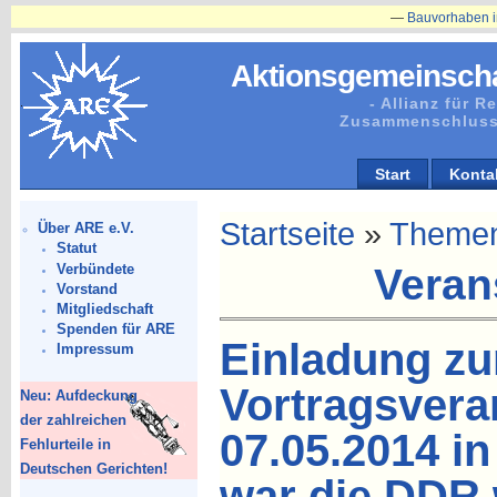
—
Bauvorhaben in Plänitz bet
Aktionsgemeinscha
- Allianz für 
Zusammenschluss
Start
Konta
Startseite
»
Theme
Über ARE e.V.
Statut
Verbündete
Veran
Vorstand
Mitgliedschaft
Spenden für ARE
Einladung zu
Impressum
Vortragsvera
Neu: Aufdeckung
der zahlreichen
07.05.2014 in
Fehlurteile in
Deutschen Gerichten!
war die DDR 