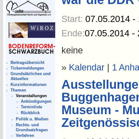
Start:
07.05.2014 -
Ende:
07.05.2014 - 
keine
Beitragsübersicht
»
Kalendar
|
1 Anh
Tickermeldungen
Grundsätzliches und
Aktuelles
Ausstellunge
Kurzinformationen
Themen
Buggenhagen 
Veranstaltungen
Ankündigungen
Museum - Mu
Terminliste
Rückblick
Zeitgenössis
Politik u. Medien
Rechts- und
Grundsatzfragen
Verfahren