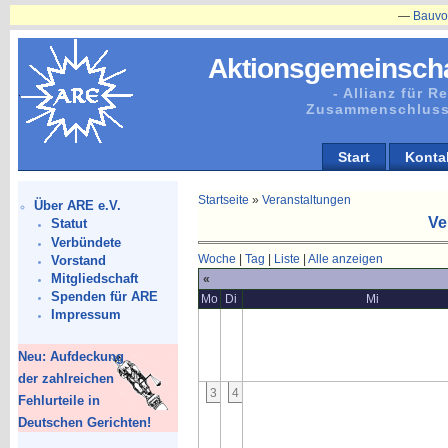
—
Bauvorhaben
Aktionsgemeinscha
- Allianz für 
Zusammenschluss
Start
Konta
Startseite
»
Veranstaltungen
Über ARE e.V.
Ve
Statut
Verbündete
Woche
|
Tag
|
Liste
|
Alle anzeigen
Vorstand
Mitgliedschaft
«
Spenden für ARE
Mo
Di
Mi
Impressum
Neu: Aufdeckung
der zahlreichen
3
4
Fehlurteile in
Deutschen Gerichten!