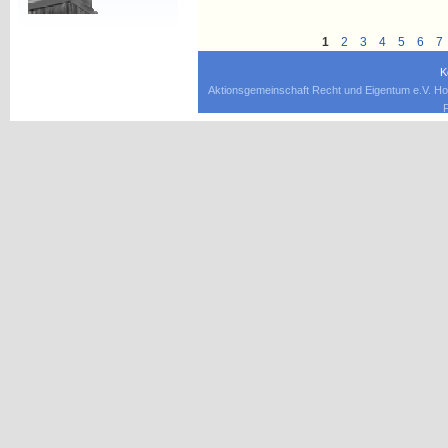
1
2
3
4
5
6
7
K
Aktionsgemeinschaft Recht und Eigentum e.V. Ho