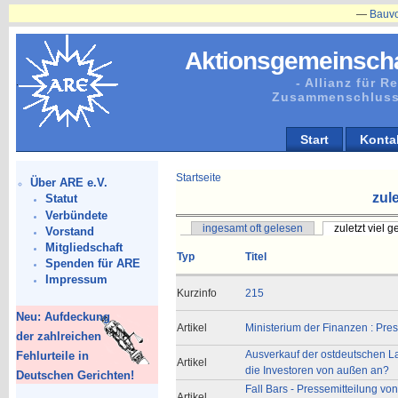
—
Bauvorhaben
Aktionsgemeinscha
- Allianz für 
Zusammenschluss
Start
Konta
Startseite
Über ARE e.V.
zule
Statut
Verbündete
ingesamt oft gelesen
zuletzt viel 
Vorstand
Mitgliedschaft
Typ
Titel
Spenden für ARE
Impressum
Kurzinfo
215
Neu: Aufdeckung
Artikel
Ministerium der Finanzen : Pre
der zahlreichen
Ausverkauf der ostdeutschen La
Fehlurteile in
Artikel
die Investoren von außen an?
Deutschen Gerichten!
Fall Bars - Pressemitteilung vo
Artikel