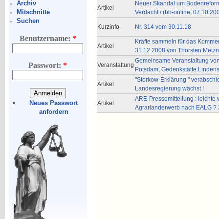
Archiv
Neuer Skandal um Bodenreforml
Artikel
Mitschnitte
Verdacht / rbb-online, 07.10.20
Suchen
Kurzinfo
Nr. 314 vom 30.11.18
Benutzername:
*
Kräfte sammeln für das Kommen
Artikel
31.12.2008 von Thorsten Metzn
Gemeinsame Veranstaltung vo
Passwort:
*
Veranstaltung
Potsdam, Gedenkstätte Lindens
"Storkow-Erklärung " verabschie
Artikel
Landesregierung wächst !
ARE-Pressemitteilung : leichte
Neues Passwort
Artikel
Agrarlanderwerb nach EALG ? 
anfordern