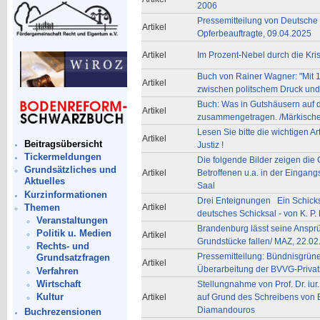
2006
Pressemitteilung von Deutsche
Artikel
Opferbeauftragte, 09.04.2025
Artikel
Im Prozent-Nebel durch die Kris
Buch von Rainer Wagner: "Mit 1
Artikel
zwischen politschem Druck und
Buch: Was in Gutshäusern auf d
Artikel
zusammengetragen. /Märkische 
Lesen Sie bitte die wichtigen Ar
Artikel
Beitragsübersicht
Justiz !
Tickermeldungen
Die folgende Bilder zeigen die
Grundsätzliches und
Artikel
Betroffenen u.a. in der Eingang
Aktuelles
Saal
Kurzinformationen
Drei Enteignungen Ein Schicksa
Themen
Artikel
deutsches Schicksal - von K. P.
Veranstaltungen
Brandenburg lässt seine Anspr
Politik u. Medien
Artikel
Grundstücke fallen/ MAZ, 22.02
Rechts- und
Pressemitteilung: Bündnisgrün
Grundsatzfragen
Artikel
Überarbeitung der BVVG-Privati
Verfahren
Wirtschaft
Stellungnahme von Prof. Dr. iur
Kultur
Artikel
auf Grund des Schreibens von
Diamandouros
Buchrezensionen