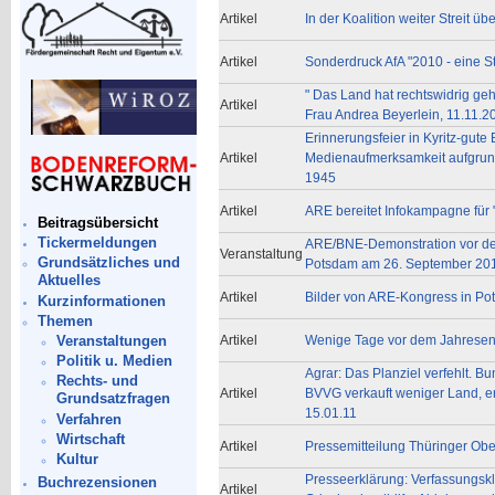
Artikel
In der Koalition weiter Streit
Artikel
Sonderdruck AfA "2010 - eine S
" Das Land hat rechtswidrig geha
Artikel
Frau Andrea Beyerlein, 11.11.2
Erinnerungsfeier in Kyritz-gute 
Artikel
Medienaufmerksamkeit aufgrun
1945
Artikel
ARE bereitet Infokampagne für 
Beitragsübersicht
Tickermeldungen
ARE/BNE-Demonstration vor de
Veranstaltung
Grundsätzliches und
Potsdam am 26. September 201
Aktuelles
Artikel
Bilder von ARE-Kongress in Po
Kurzinformationen
Themen
Veranstaltungen
Artikel
Wenige Tage vor dem Jahresend
Politik u. Medien
Agrar: Das Planziel verfehlt. 
Rechts- und
Artikel
BVVG verkauft weniger Land, erz
Grundsatzfragen
15.01.11
Verfahren
Wirtschaft
Artikel
Pressemitteilung Thüringer Obe
Kultur
Presseerklärung: Verfassungsk
Buchrezensionen
Artikel