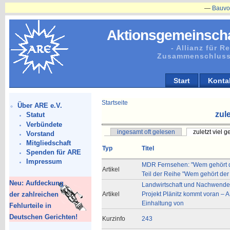
—
Bauvorhaben
Aktionsgemeinscha
- Allianz für 
Zusammenschluss
Start
Konta
Startseite
Über ARE e.V.
zule
Statut
Verbündete
ingesamt oft gelesen
zuletzt viel 
Vorstand
Mitgliedschaft
Typ
Titel
Spenden für ARE
Impressum
MDR Fernsehen: "Wem gehört die 
Artikel
Teil der Reihe "Wem gehört der
Neu: Aufdeckung
Landwirtschaft und Nachwende-
der zahlreichen
Artikel
Projekt Plänitz kommt voran –
Einhaltung von
Fehlurteile in
Deutschen Gerichten!
Kurzinfo
243