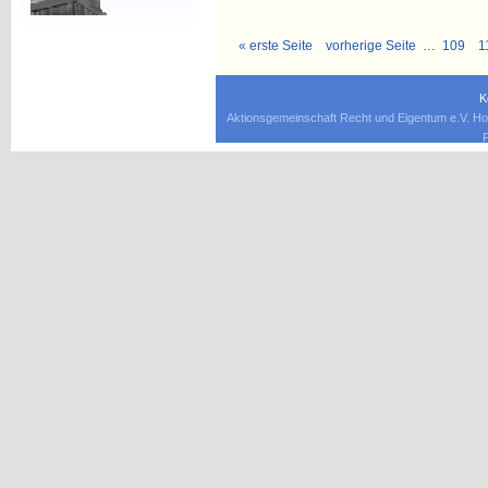
« erste Seite
vorherige Seite
…
109
1
K
Aktionsgemeinschaft Recht und Eigentum e.V. Ho