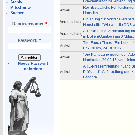
Griechenlandhilfe. Ablehnung d
Archiv
Mitschnitte
Rechtsstaatliche Fehlleistunge
Artikel
Suchen
Unrechts
Einladung zur Vortragsveransta
Veranstaltung
Benutzername:
*
Neustrelitz: "Wie war die DDR wi
ARE/BNE-Info-Veranstaltung mit
Veranstaltung
in Döllen(Gumtow) am 07.März
Passwort:
*
The Epoch Times: "Ein Leben fü
Artikel
Erik Rusch, 29.10.2022
"Die Kampagne gegen den Adel 
Artikel
Nordkurier, 29.02.16, von Helm
Neues Passwort
ARE-Pressemitteilung: "Land Br
anfordern
Artikel
Prüfstand" -Aufarbeitung und Ku
Ländern...