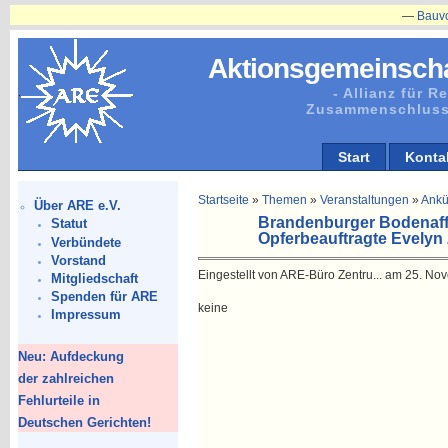
—
Bauvorhabe
Aktionsgemeinscha
- Allianz für 
Zusammenschluss
Start
Konta
Startseite
»
Themen
»
Veranstaltungen
»
Ankü
Über ARE e.V.
Brandenburger Bodenaffä
Statut
Opferbeauftragte Evelyn 
Verbündete
Vorstand
Eingestellt von ARE-Büro Zentru... am 25. No
Mitgliedschaft
Spenden für ARE
keine
Impressum
Neu: Aufdeckung
der zahlreichen
Fehlurteile in
Deutschen Gerichten!