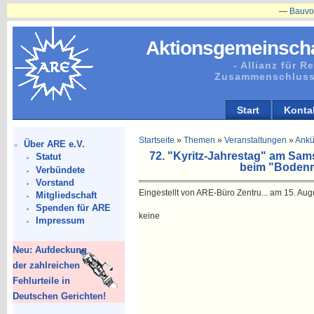
—
Bauvorhaben
Aktionsgemeinscha
- Allianz für 
Zusammenschluss
Start
Konta
Startseite
»
Themen
»
Veranstaltungen
»
Ankü
Über ARE e.V.
72. "Kyritz-Jahrestag" am Sam
Statut
beim "Bodenr
Verbündete
Vorstand
Eingestellt von ARE-Büro Zentru... am 15. Aug
Mitgliedschaft
Spenden für ARE
keine
Impressum
Neu: Aufdeckung
der zahlreichen
Fehlurteile in
Deutschen Gerichten!