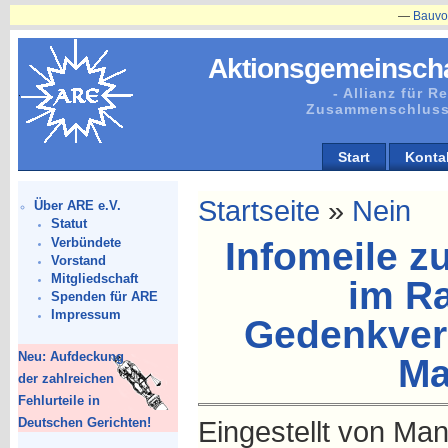
—
Bauvorhaben
Aktionsgemeinscha
- Allianz für 
Zusammenschluss
Start
Konta
Startseite
»
Nein
Über ARE e.V.
Statut
Verbündete
Infomeile z
Vorstand
Mitgliedschaft
im R
Spenden für ARE
Impressum
Gedenkver
Neu: Aufdeckung
Ma
der zahlreichen
Fehlurteile in
Deutschen Gerichten!
Eingestellt von Man