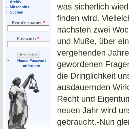
Archiv
was sicherlich wie
Mitschnitte
Suchen
finden wird. Viellei
Benutzername:
*
nächsten zwei Woc
Passwort:
*
und Muße, über ein
vergehenden Jahres
Neues Passwort
gewordenen Fragen
anfordern
die Dringlichkeit 
ausdauernden Wirke
Recht und Eigentum
neuen Jahr wird uns
gebraucht.-Nun gle