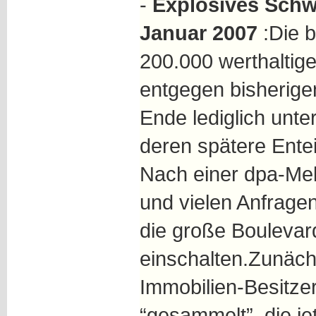
-
Explosives Sch
Januar 2007
:Die b
200.000 werthaltig
entgegen bisherig
Ende lediglich unt
deren spätere Entei
Nach einer dpa-Me
und vielen Anfragen
die große Boulevar
einschalten.Zunäch
Immobilien-Besitze
“gesammelt”, die je