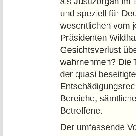
als Justizorgan im
und speziell für D
wesentlichen vom j
Präsidenten Wildha
Gesichtsverlust üb
wahrnehmen? Die Th
der quasi beseitig
Entschädigungsrech
Bereiche, sämtlich
Betroffene.
Der umfassende Vor