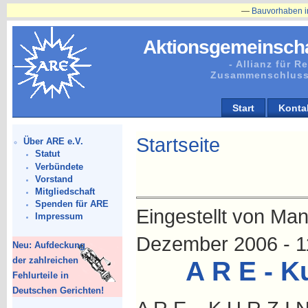
—
Bauvorhaben in Plänitz betr
Aktionsgemeinscha
- Allianz für 
Zusammenschluss
Start
Konta
Startseite
Über ARE e.V.
Statut
Verbündete
Vorstand
Mitgliedschaft
Spenden für ARE
Eingestellt von Man
Impressum
Dezember 2006 - 1
Neu: Aufdeckung
der zahlreichen
A R E - K
Fehlurteile in
Deutschen Gerichten!