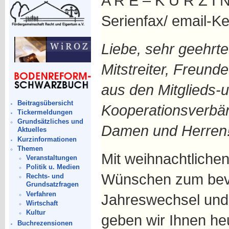
A R E – K U R Z I 
Serienfax/ email-Ke
Liebe, sehr geehrte
Mitstreiter, Freunde
aus den Mitglieds-
Beitragsübersicht
Kooperationsverbän
Tickermeldungen
Grundsätzliches und
Damen und Herren
Aktuelles
Kurzinformationen
Themen
Mit weihnachtliche
Veranstaltungen
Politik u. Medien
Wünschen zum bev
Rechts- und
Grundsatzfragen
Verfahren
Jahreswechsel und 
Wirtschaft
Kultur
geben wir Ihnen he
Buchrezensionen