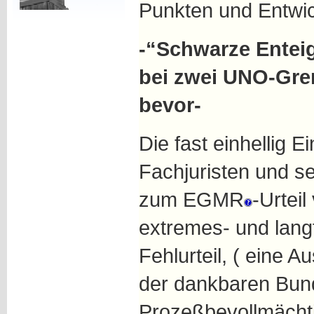
Punkten und Entwi
-“Schwarze Ente
bei zwei UNO-Grem
bevor-
Die fast einhellig 
Fachjuristen und s
zum EGMR
-Urtei
extremes- und langf
Fehlurteil, ( eine 
der dankbaren Bund
Prozeßbevollmächtig