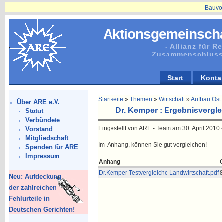
—
Bauvorhaben
Aktionsgemeinscha
- Allianz für 
Zusammenschluss
Start
Konta
Startseite
»
Themen
»
Wirtschaft
»
Aufbau Ost
Über ARE e.V.
Dr. Kemper : Ergebnisverglei
Statut
Verbündete
Eingestellt von ARE - Team am 30. April 2010 -
Vorstand
Mitgliedschaft
Im Anhang, können Sie gut vergleichen!
Spenden für ARE
Impressum
Anhang
Dr.Kemper Testvergleiche Landwirtschaft.pdf
Neu: Aufdeckung
der zahlreichen
Fehlurteile in
Deutschen Gerichten!