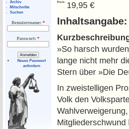
Archiv
Preis:
19,95 €
Mitschnitte
Suchen
Inhaltsangabe:
Benutzername:
*
Kurzbeschreibun
Passwort:
*
»So harsch wurden
lange nicht mehr di
Neues Passwort
anfordern
Stern über »Die De
In zweistelligen Pr
Volk den Volksparte
Wahlverweigerung, 
Mitgliederschwund 