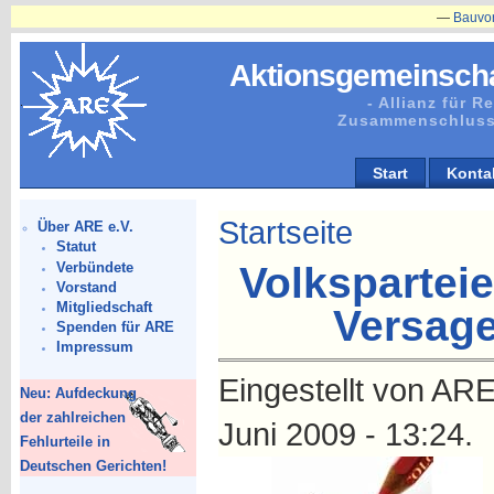
—
Bauvorhaben i
Aktionsgemeinscha
- Allianz für 
Zusammenschluss
Start
Konta
Startseite
Über ARE e.V.
Statut
Verbündete
Volkspartei
Vorstand
Mitgliedschaft
Versage
Spenden für ARE
Impressum
Eingestellt von ARE
Neu: Aufdeckung
der zahlreichen
Juni 2009 - 13:24.
Fehlurteile in
Deutschen Gerichten!