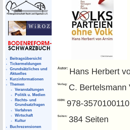
Beitragsübersicht
Tickermeldungen
Autor:
Hans Herbert v
Grundsätzliches und
Aktuelles
Kurzinformationen
Themen
Verlag:
C. Bertelsmann 
Veranstaltungen
Politik u. Medien
Rechts- und
ISBN:
978-3570100110
Grundsatzfragen
Verfahren
Wirtschaft
Seiten:
384 Seiten
Kultur
Buchrezensionen