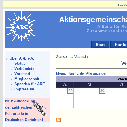
—
Bauvorhabe
Aktionsgemeinscha
- Allianz für 
Zusammenschluss
Start
Konta
Startseite
»
Veranstaltungen
Über ARE e.V.
Ve
Statut
Verbündete
Monat
|
Tag
|
Liste
|
Alle anzeigen
Vorstand
Mitgliedschaft
«
Woch
Spenden für ARE
Mo
Di
Mi
Impressum
29
30
Neu: Aufdeckung
der zahlreichen
Fehlurteile in
Deutschen Gerichten!