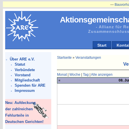
—
Bauvorhaben in 
Aktionsgemeinscha
- Allianz für 
Zusammenschluss
Start
Konta
Startseite
»
Veranstaltungen
Über ARE e.V.
Ve
Statut
Verbündete
Monat
|
Woche
|
Tag
|
Alle anzeigen
Vorstand
Mitgliedschaft
«
08. Ju
Spenden für ARE
Impressum
Neu: Aufdeckung
der zahlreichen
Fehlurteile in
Deutschen Gerichten!