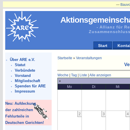
—
Bauvorhabe
Aktionsgemeinscha
- Allianz für 
Zusammenschluss
Start
Konta
Startseite
»
Veranstaltungen
Über ARE e.V.
Ve
Statut
Verbündete
Woche
|
Tag
|
Liste
|
Alle anzeigen
Vorstand
Mitgliedschaft
«
Spenden für ARE
Mo
Di
Mi
Impressum
Neu: Aufdeckung
der zahlreichen
2
3
4
Fehlurteile in
Deutschen Gerichten!