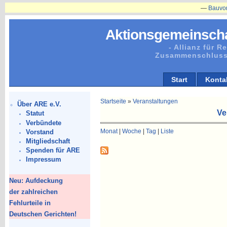
—
Bauvorhaben
Aktionsgemeinscha
- Allianz für 
Zusammenschluss
Start
Konta
Startseite
»
Veranstaltungen
Über ARE e.V.
Ve
Statut
Verbündete
Monat
|
Woche
|
Tag
|
Liste
Vorstand
Mitgliedschaft
Spenden für ARE
Impressum
Neu: Aufdeckung
der zahlreichen
Fehlurteile in
Deutschen Gerichten!