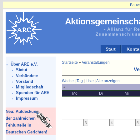
—
Bauvorhabe
Aktionsgemeinscha
- Allianz für 
Zusammenschluss
Start
Konta
Startseite
»
Veranstaltungen
Über ARE e.V.
Ve
Statut
Verbündete
Woche
|
Tag
|
Liste
|
Alle anzeigen
Vorstand
Mitgliedschaft
«
Spenden für ARE
Mo
Di
Mi
Impressum
Neu: Aufdeckung
der zahlreichen
3
4
5
Fehlurteile in
Deutschen Gerichten!