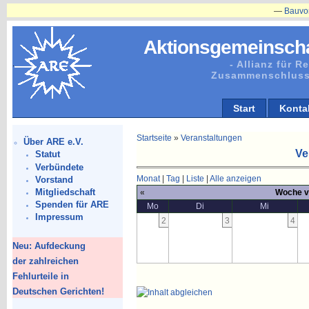
—
Bauvorhaben
Aktionsgemeinscha
- Allianz für 
Zusammenschluss
Start
Konta
Startseite
»
Veranstaltungen
Über ARE e.V.
Ve
Statut
Verbündete
Monat
|
Tag
|
Liste
|
Alle anzeigen
Vorstand
Mitgliedschaft
«
Woche v
Spenden für ARE
Mo
Di
Mi
Impressum
2
3
4
Neu: Aufdeckung
der zahlreichen
Fehlurteile in
Deutschen Gerichten!