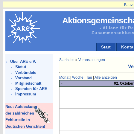
—
Bauvorhaben
Aktionsgemeinscha
- Allianz für 
Zusammenschluss
Start
Konta
Startseite
»
Veranstaltungen
Über ARE e.V.
Ve
Statut
Verbündete
Monat
|
Woche
|
Tag
|
Alle anzeigen
Vorstand
Mitgliedschaft
«
02. Oktober
Spenden für ARE
Impressum
Neu: Aufdeckung
der zahlreichen
Fehlurteile in
Deutschen Gerichten!