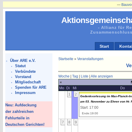
—
Bauvorhaben
Aktionsgemeinscha
- Allianz für 
Zusammenschluss
Start
Konta
Startseite
»
Veranstaltungen
Über ARE e.V.
Ve
Statut
Verbündete
Woche
|
Tag
|
Liste
|
Alle anzeigen
Vorstand
Mitgliedschaft
«
Spenden für ARE
Mo
Di
Mi
Do
Impressum
1
2
Gedenkvorlesung im Max-Planck-Inst
am 03. November zu Ehren von Hr. P
Neu: Aufdeckung
Start: 17:00
der zahlreichen
Ende:19:00
Fehlurteile in
7
8
9
Deutschen Gerichten!