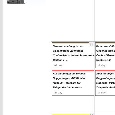
23
Dauerausstellung in der
Dauerausstellu
Gedenkstätte Zuchthaus
Gedenkstätte 
Cottbus/Menschenrechtszentrum
Cottbus/Mensc
Cottbus e.V.
Cottbus e.V.
all day
all day
Ausstellungen im Schloss
Ausstellungen
Buggenhagen -Till Richter
Buggenhagen -T
Museum - Museum für
Museum - Muse
Zeitgenössische Kunst
Zeitgenössisc
all day
all day