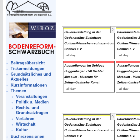
2
Dauerausstellung in der
Dauerausstellu
Gedenkstätte Zuchthaus
Gedenkstätte 
Cottbus/Menschenrechtszentrum
Cottbus/Mensc
Cottbus e.V.
Cottbus e.V.
all day
all day
Beitragsübersicht
Ausstellungen im Schloss
Ausstellungen
Tickermeldungen
Buggenhagen -Till Richter
Buggenhagen -T
Grundsätzliches und
Museum - Museum für
Museum - Muse
Aktuelles
Zeitgenössische Kunst
Zeitgenössisc
Kurzinformationen
all day
all day
Themen
Veranstaltungen
Politik u. Medien
Rechts- und
Grundsatzfragen
9
Verfahren
Dauerausstellung in der
Dauerausstellu
Wirtschaft
Gedenkstätte Zuchthaus
Gedenkstätte 
Kultur
Cottbus/Menschenrechtszentrum
Cottbus/Mensc
Buchrezensionen
Cottbus e.V.
Cottbus e.V.