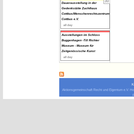
30
Dauerausstellung in der
Gedenkstätte Zuchthaus
Cottbus/Menschenrechtszentrum
Cottbus e.V.
all day
Ausstellungen im Schloss
Buggenhagen -Till Richter
Museum - Museum für
Zeitgenössische Kunst
all day
K
Aktionsgemeinschaft Recht und Eigentum e.V. Ho