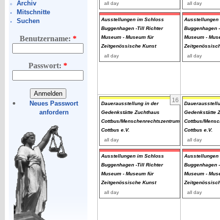
Archiv
all day
all day
Mitschnitte
Ausstellungen im Schloss
Ausstellungen
Suchen
Buggenhagen -Till Richter
Buggenhagen -T
Museum - Museum für
Museum - Muse
Benutzername:
*
Zeitgenössische Kunst
Zeitgenössisc
all day
all day
Passwort:
*
16
Neues Passwort
Dauerausstellung in der
Dauerausstellu
anfordern
Gedenkstätte Zuchthaus
Gedenkstätte 
Cottbus/Menschenrechtszentrum
Cottbus/Mensc
Cottbus e.V.
Cottbus e.V.
all day
all day
Ausstellungen im Schloss
Ausstellungen
Buggenhagen -Till Richter
Buggenhagen -T
Museum - Museum für
Museum - Muse
Zeitgenössische Kunst
Zeitgenössisc
all day
all day