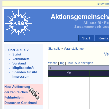
—
Bauvorhaben in Plän
Aktionsgemeinscha
- Allianz für 
Zusammenschluss
Start
Konta
Startseite
»
Veranstaltungen
Über ARE e.V.
Ve
Statut
Verbündete
Woche
|
Tag
|
Liste
|
Alle anzeigen
Vorstand
Mitgliedschaft
«
Spenden für ARE
Mo
Impressum
Neu: Aufdeckung
der zahlreichen
Fehlurteile in
Deutschen Gerichten!