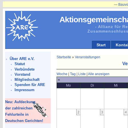
—
Bauvorhabe
Aktionsgemeinscha
- Allianz für 
Zusammenschluss
Start
Konta
Startseite
»
Veranstaltungen
Über ARE e.V.
Ve
Statut
Verbündete
Woche
|
Tag
|
Liste
|
Alle anzeigen
Vorstand
Mitgliedschaft
«
Spenden für ARE
Mo
Di
Mi
Impressum
Neu: Aufdeckung
der zahlreichen
2
3
4
Fehlurteile in
Deutschen Gerichten!